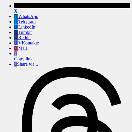
X
WhatsApp
Telegram
LinkedIn
Tumblr
Reddit
VKontakte
Mail
Copy link
Share via...