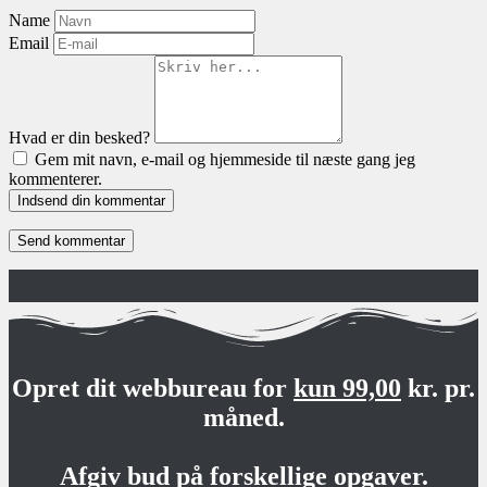
Name
Email
Hvad er din besked?
Gem mit navn, e-mail og hjemmeside til næste gang jeg
kommenterer.
Indsend din kommentar
Opret dit webbureau for
kun 99,00
kr. pr.
måned.
Afgiv bud på forskellige opgaver.