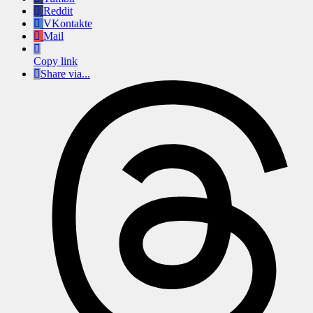
Reddit
VKontakte
Mail
Copy link
Share via...