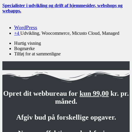
Specialister i udvikling og drift af hjemmesider, webshops og
webapps.
WordPress
+4
Udvikling, Woocommerce, Micusto Cloud, Managed
Hurtig visning
Bogmærke
Tilføj for at sammenligne
Opret dit webbureau for
kun 99,00
kr. pr.
måned.
Afgiv bud på forskellige opgaver.