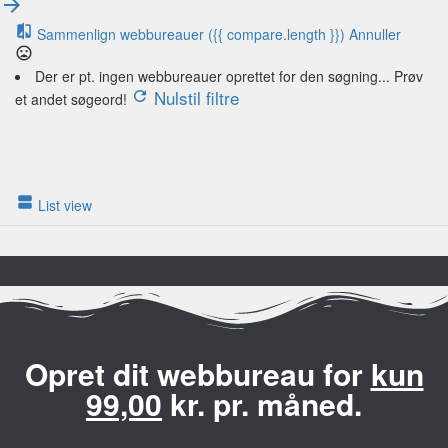
Sammenlign webbureauer
({{ compare.length }})
Annuller
Der er pt. ingen webbureauer oprettet for den søgning... Prøv
Nulstil filtre
et andet søgeord!
List view
Opret dit webbureau for
kun
99,00
kr. pr. måned.