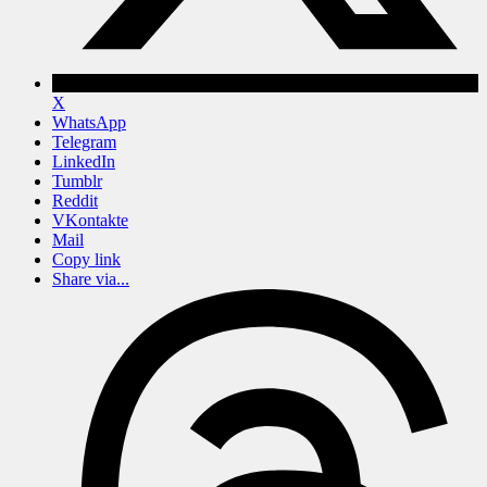
X
WhatsApp
Telegram
LinkedIn
Tumblr
Reddit
VKontakte
Mail
Copy link
Share via...