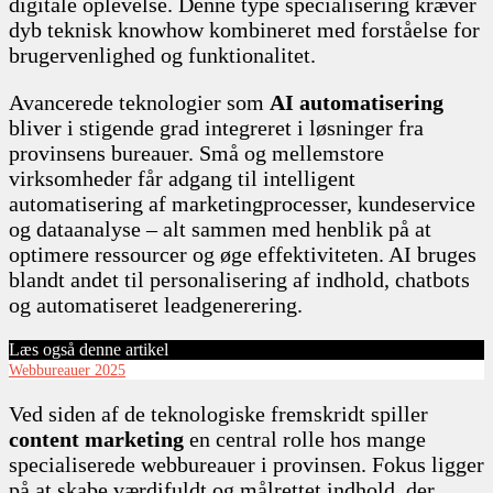
digitale oplevelse. Denne type specialisering kræver
dyb teknisk knowhow kombineret med forståelse for
brugervenlighed og funktionalitet.
Avancerede teknologier som
AI automatisering
bliver i stigende grad integreret i løsninger fra
provinsens bureauer. Små og mellemstore
virksomheder får adgang til intelligent
automatisering af marketingprocesser, kundeservice
og dataanalyse – alt sammen med henblik på at
optimere ressourcer og øge effektiviteten. AI bruges
blandt andet til personalisering af indhold, chatbots
og automatiseret leadgenerering.
Læs også denne artikel
Webbureauer 2025
Ved siden af de teknologiske fremskridt spiller
content marketing
en central rolle hos mange
specialiserede webbureauer i provinsen. Fokus ligger
på at skabe værdifuldt og målrettet indhold, der