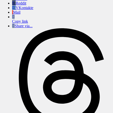
Reddit
VKontakte
Mail
Copy link
Share via...