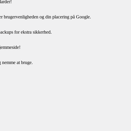
darder!
ger brugervenligheden og din placering på Google.
backups for ekstra sikkerhed.
 hjemmeside!
og nemme at bruge.