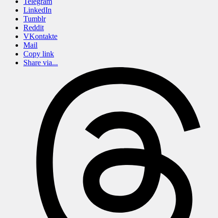
Telegram
LinkedIn
Tumblr
Reddit
VKontakte
Mail
Copy link
Share via...