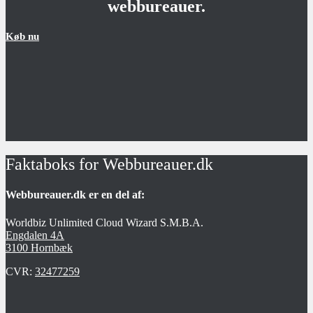
webbureauer.
Køb nu
Faktaboks for Webbureauer.dk
Webbureauer.dk er en del af:
Worldbiz Unlimited Cloud Wizard S.M.B.A.
Engdalen 4A
3100 Hornbæk
CVR:
32477259