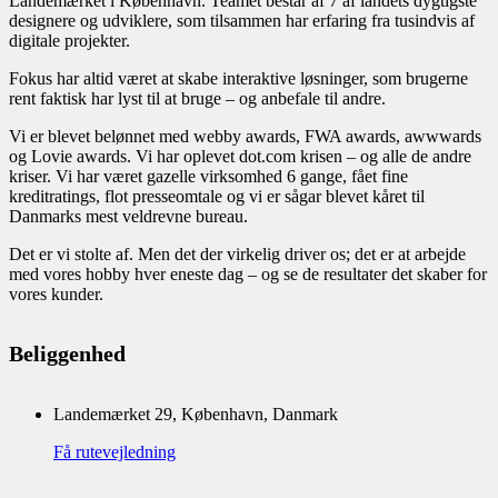
Landemærket i København. Teamet består af 7 af landets dygtigste
designere og udviklere, som tilsammen har erfaring fra tusindvis af
digitale projekter.
Fokus har altid været at skabe interaktive løsninger, som brugerne
rent faktisk har lyst til at bruge – og anbefale til andre.
Vi er blevet belønnet med webby awards, FWA awards, awwwards
og Lovie awards. Vi har oplevet dot.com krisen – og alle de andre
kriser. Vi har været gazelle virksomhed 6 gange, fået fine
kreditratings, flot presseomtale og vi er sågar blevet kåret til
Danmarks mest veldrevne bureau.
Det er vi stolte af. Men det der virkelig driver os; det er at arbejde
med vores hobby hver eneste dag – og se de resultater det skaber for
vores kunder.
Beliggenhed
Landemærket 29, København, Danmark
Få rutevejledning