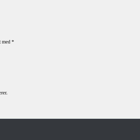
et med
*
rer.