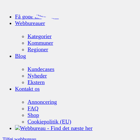
Webbureauer.dk
Få gode tilbud (gratis)
Webbureauer
Kategorier
Kommuner
Regioner
Blog
Kundecases
Nyheder
Ekstern
Kontakt os
Annoncering
FAQ
Shop
Cookiepolitik (EU)
Tilføj webbureau