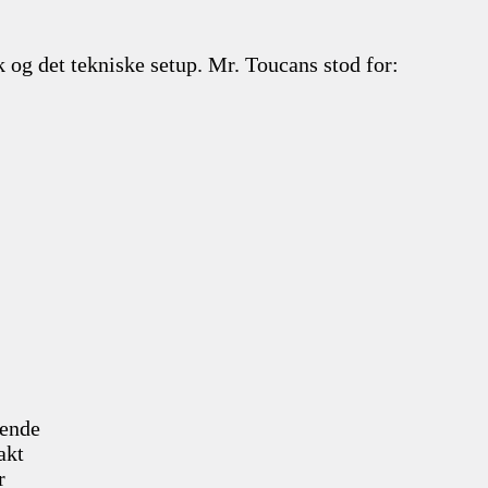
k og det tekniske setup. Mr. Toucans stod for:
gende
akt
r