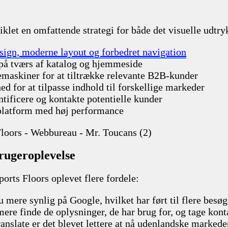
iklet en omfattende strategi for både det visuelle udtry
sign, moderne layout og forbedret navigation
t på tværs af katalog og hjemmeside
emaskiner for at tiltrække relevante B2B-kunder
d for at tilpasse indhold til forskellige markeder
ntificere og kontakte potentielle kunder
l platform med høj performance
rugeroplevelse
rts Floors oplevet flere fordele:
mere synlig på Google, hvilket har ført til flere besø
e finde de oplysninger, de har brug for, og tage kont
nslate er det blevet lettere at nå udenlandske markede