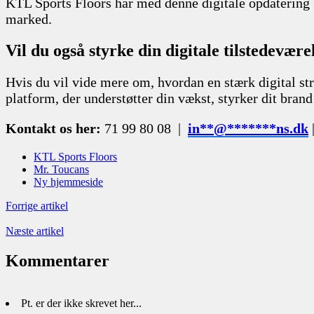
KTL Sports Floors har med denne digitale opdatering f
marked.
Vil du også styrke din digitale tilstedevære
Hvis du vil vide mere om, hvordan en stærk digital str
platform, der understøtter din vækst, styrker dit brand
Kontakt os her:
71 99 80 08 |
in
**
@
*******
ns.dk
KTL Sports Floors
Mr. Toucans
Ny hjemmeside
Forrige artikel
Næste artikel
Kommentarer
Pt. er der ikke skrevet her...