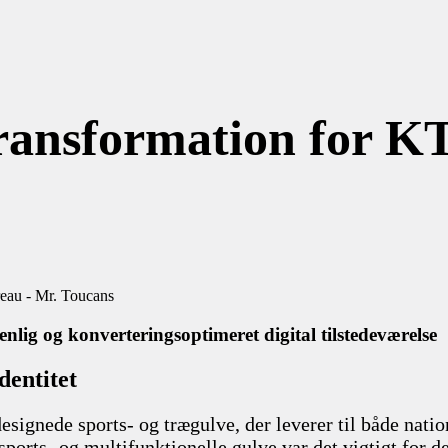
Transformation for K
ig og konverteringsoptimeret digital tilstedeværelse
dentitet
esignede sports- og trægulve, der leverer til både nat
 sports- og multifunktionelle gulve var det vigtigt for 