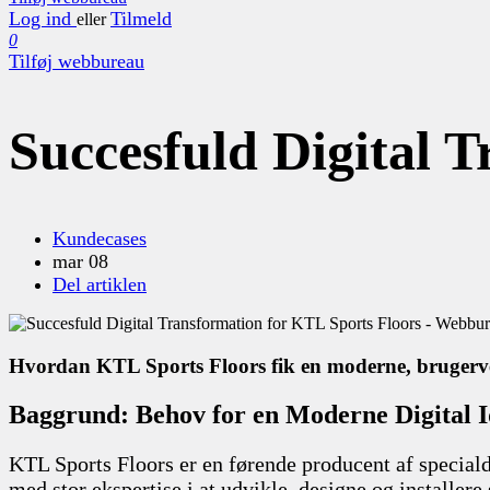
Log ind
Tilmeld
eller
0
Tilføj webbureau
Succesfuld Digital 
Kundecases
mar 08
Del artiklen
Hvordan KTL Sports Floors fik en moderne, brugervenl
Baggrund: Behov for en Moderne Digital I
KTL Sports Floors er en førende producent af speciald
med stor ekspertise i at udvikle, designe og installere