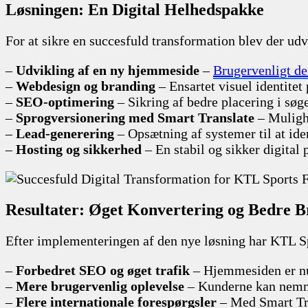
Løsningen: En Digital Helhedspakke
For at sikre en succesfuld transformation blev der udv
–
Udvikling af en ny hjemmeside
–
Brugervenligt de
–
Webdesign og branding
– Ensartet visuel identite
–
SEO-optimering
– Sikring af bedre placering i søg
–
Sprogversionering med Smart Translate
– Mulighe
–
Lead-generering
– Opsætning af systemer til at ide
–
Hosting og sikkerhed
– En stabil og sikker digita
Resultater: Øget Konvertering og Bedre B
Efter implementeringen af den nye løsning har KTL Spo
–
Forbedret SEO og øget trafik
– Hjemmesiden er nu 
–
Mere brugervenlig oplevelse
– Kunderne kan nemmer
–
Flere internationale forespørgsler
– Med Smart Tra