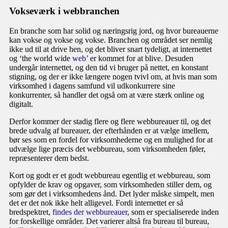
Vokseværk i webbranchen
En branche som har solid og næringsrig jord, og hvor bureauerne
kan vokse og vokse og vokse. Branchen og området ser nemlig
ikke ud til at drive hen, og det bliver snart tydeligt, at internettet
og ‘the world wide
web’
er kommet for at blive. Desuden
undergår internettet, og den tid vi bruger på nettet, en konstant
stigning, og der er ikke længere nogen tvivl om, at hvis man som
virksomhed i dagens samfund vil udkonkurrere sine
konkurrenter, så handler det også om at være stærk online og
digitalt.
Derfor kommer der stadig flere og flere webbureauer til, og det
brede udvalg af bureauer, der efterhånden er at vælge imellem,
bør ses som en fordel for virksomhederne og en mulighed for at
udvælge lige præcis det webbureau, som virksomheden føler,
repræsenterer dem bedst.
Kort og godt er et godt webbureau egentlig et webbureau, som
opfylder de krav og opgaver, som virksomheden stiller dem, og
som gør det i virksomhedens ånd. Det lyder måske simpelt, men
det er det nok ikke helt alligevel. Fordi internettet er så
bredspektret,
findes der webbureauer
, som er specialiserede inden
for forskellige områder. Det varierer altså fra bureau til bureau,