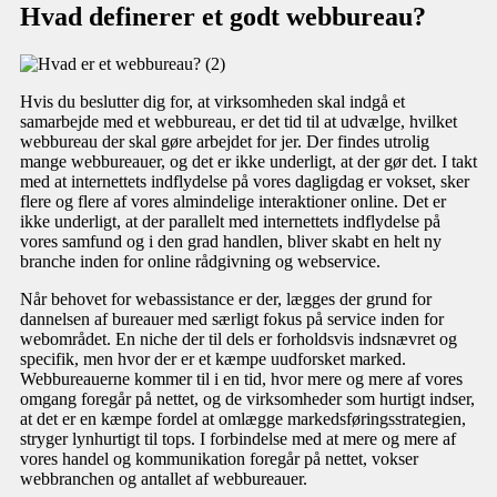
Hvad definerer et godt webbureau?
Hvis du beslutter dig for, at virksomheden skal indgå et
samarbejde med et webbureau, er det tid til at udvælge, hvilket
webbureau der skal gøre arbejdet for jer. Der findes utrolig
mange webbureauer, og det er ikke underligt, at der gør det. I takt
med at internettets indflydelse på vores dagligdag er vokset, sker
flere og flere af vores almindelige interaktioner online. Det er
ikke underligt, at der parallelt med internettets indflydelse på
vores samfund og i den grad handlen, bliver skabt en helt ny
branche inden for online rådgivning og webservice.
Når behovet for webassistance er der, lægges der grund for
dannelsen af bureauer med særligt fokus på service inden for
webområdet. En niche der til dels er forholdsvis indsnævret og
specifik, men hvor der er et kæmpe uudforsket marked.
Webbureauerne kommer til i en tid, hvor mere og mere af vores
omgang foregår på nettet, og de virksomheder som hurtigt indser,
at det er en kæmpe fordel at omlægge markedsføringsstrategien,
stryger lynhurtigt til tops. I forbindelse med at mere og mere af
vores handel og kommunikation foregår på nettet, vokser
webbranchen og antallet af webbureauer.