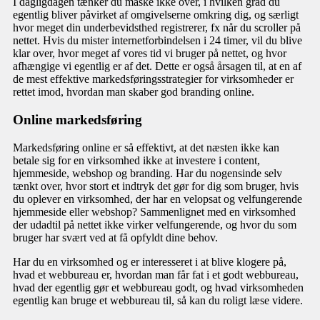
I dagligdagen tænker du måske ikke over, i hvilken grad du
egentlig bliver påvirket af omgivelserne omkring dig, og særligt
hvor meget din underbevidsthed registrerer, fx når du scroller på
nettet. Hvis du mister internetforbindelsen i 24 timer, vil du blive
klar over, hvor meget af vores tid vi bruger på nettet, og hvor
afhængige vi egentlig er af det. Dette er også årsagen til, at en af
de mest effektive markedsføringsstrategier for virksomheder er
rettet imod, hvordan man skaber god branding online.
Online markedsføring
Markedsføring online er så effektivt, at det næsten ikke kan
betale sig for en virksomhed ikke at investere i content,
hjemmeside, webshop og branding. Har du nogensinde selv
tænkt over, hvor stort et indtryk det gør for dig som bruger, hvis
du oplever en virksomhed, der har en velopsat og velfungerende
hjemmeside eller webshop? Sammenlignet med en virksomhed
der udadtil på nettet ikke virker velfungerende, og hvor du som
bruger har svært ved at få opfyldt dine behov.
Har du en virksomhed og er interesseret i at blive klogere på,
hvad et webbureau er, hvordan man får fat i et godt webbureau,
hvad der egentlig gør et webbureau godt, og hvad virksomheden
egentlig kan bruge et webbureau til, så kan du roligt læse videre.