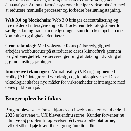
dataanalyse. Automatiserede systemer hjælper virksomheder med
at reducere manuelle processer og forbedre beslutningstagning.
Web 3.0 og blockchain
: Web 3.0 bringer decentralisering og
nye måder at interagere digitalt. Blockchain-teknologi åbner for
særligt sikre og transparente løsninger, som for eksempel smarte
kontrakter og digitale identiteter.
G
røn teknologi
: Med voksende fokus på bæredygtighed
arbejder webbureauer på at reducere deres klimaaftryk gennem
brug af energieffektive servere, genbrug af data og udvikling af
grønne hosting-løsninger.
Immersive teknologier
: Virtual reality (VR) og augmented
reality (AR) integreres i webdesign og kundeoplevelser. Disse
teknologier skaber nye måder for virksomheder at interagere med
deres publikum på.
Brugeroplevelse i fokus
Brugeroplevelse er fortsat hjørnesten i webbureauernes arbejde. I
2025 er kravene til UX blevet endnu større. Kunder forventer nu
intuitive og problemfri oplevelser på tværs af alle platforme,
hvilket stiller høje krav til design og funktionalitet.