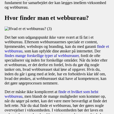
fundament for samarbejdet der kan lægges imellem virksomhed
og webbureau.
Hvor finder man et webbureau?
Det bør som udgangspunkt ikke være svært at få fat i et
webbureau. Eftersom webbureauernes speciale er content,
hjemmesider, webshops og branding, kan du med garanti
finde et
webbureau
, som kan opfylde dine ønsker på internettet. Der
findes mange forskellige typer af webbureauer
, fordi de ofte
specialiserer sig inden for forskellige områder. Når du leder efter
et webbureau, er det derfor en fordel, hvis du gør dig nogle
tanker om, hvad webbureauet skal løse af opgaver. Hvis du,
inden du går i gang med at lede, har en forholdsvis klar idé om,
hvad der ønskes, at webbureauet skal have af kompetencer, kan
det gøre søgeprocessen nemmere.
Det er måske ikke kompliceret at
finde et hvilket som helst
webbureau
, men blandt de mange muligheder som kommer op,
når du søger på nettet, kan det være mere besværligt at finde det
helt rette. Når du skal finde et webbureau, bør der gøres nogle
overvejelser i virksomheden. I virksomheden bør der laves en