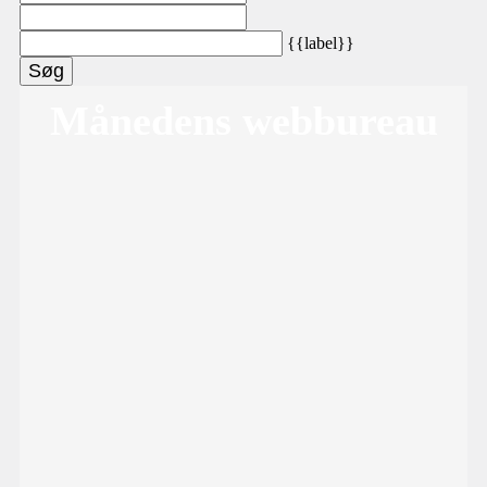
{{label}}
Søg
Månedens webbureau