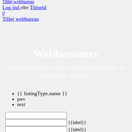
Tilføj webbureau
Log ind
Tilmeld
eller
0
Tilføj webbureau
Webbureauer
Søg blandt de 210+ bedste webbureauer i Danmark. Få
gode tilbud - helt gratis
{{ listingType.name }}
prev
next
{{label}}
{{label}}