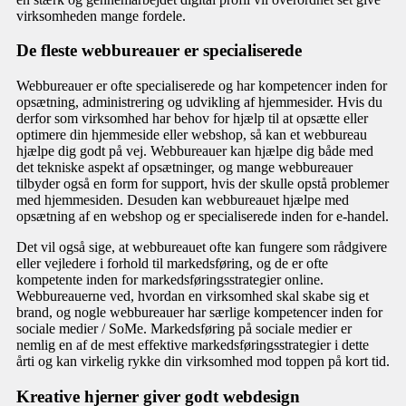
virksomheden mange fordele.
De fleste webbureauer er specialiserede
Webbureauer er ofte specialiserede og har kompetencer inden for
opsætning, administrering og udvikling af hjemmesider. Hvis du
derfor som virksomhed har behov for hjælp til at opsætte eller
optimere din hjemmeside eller webshop, så kan et webbureau
hjælpe dig godt på vej. Webbureauer kan hjælpe dig både med
det tekniske aspekt af opsætninger, og mange webbureauer
tilbyder også en form for support, hvis der skulle opstå problemer
med hjemmesiden. Desuden kan webbureauet hjælpe med
opsætning af en webshop og er specialiserede inden for e-handel.
Det vil også sige, at webbureauet ofte kan fungere som rådgivere
eller vejledere i forhold til markedsføring, og de er ofte
kompetente inden for markedsføringsstrategier online.
Webbureauerne ved, hvordan en virksomhed skal skabe sig et
brand, og nogle webbureauer har særlige kompetencer inden for
sociale medier / SoMe. Markedsføring på sociale medier er
nemlig en af de mest effektive markedsføringsstrategier i dette
årti og kan virkelig rykke din virksomhed mod toppen på kort tid.
Kreative hjerner giver godt webdesign