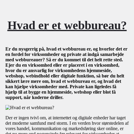
Hvad er et webbureau?
Er du nysgerrig på, hvad et webbureau er, og hvorfor det er
en fordel for virksomheder og private at indgå samarbejde
med webbureauer? Så er du kommet til det helt rette sted.
Ejer du en virksomhed eller er placeret i en virksomhed,
hvor du er ansvarlig for virksomhedens hjemmeside,
webshop, webindhold eller digitale funktion, så bør du helt
sikkert lære mere om, hvad et webbureau er, og hvad det
kan hjælpe virksomheder med. Private kan ligeledes få
hjælp til at bygge en hjemmeside, webshop eller blot få
support, når koderne driller.
Der er ingen tvivl om, at internettet og digitale enheder har taget
det moderne samfund med storm. I en verden hvor størstedelen af
vores handel, kommunikation og markedsføring sker online, er
det nu mere end nogensinde før relevant for virksomheder at