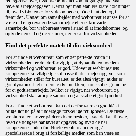
redegørelse over, hvad webbureauet som udgangspunkt skal
have af arbejdsopgaver. Derfra bør man etablere klare holdninger
til, hvad visionen er for virksomheden, både i nutiden og i
fremtiden. Uanset om samarbejdet med webbureauet anses for at
være et længerevarende samarbejde eller et kortvarigt
samarbejde, bør webbureaet være i stand til at imødekomme, og
opfylde den stil og de visioner, der er sat for virksomheden.
Find det perfekte match til din virksomhed
For at finde et webbureau som er det perfekte match til
virksomheden, er det derfor vigtigt, at dynamikken imellem
virksomhed og webbureau er god. Udover at webbureauets
kompetencer selvfølgelig skal passe til de arbejdsopgaver, som
virksomheden stiller for bureauet, er det altså vigtigt, at der er
god dynamik. Det er nemlig dynamikken, som skaber grundlag
for et godt samarbejde, hvilket er vigtigt, når webbureau og
virksomhed skal arbejde sammen og at skabe et godt produkt.
For at finde et webbureau kan det derfor være en god idé at
bruge lidt tid på at undersøge forskellige muligheder. De fleste
webbureauer skriver på deres hjemmesider, hvad de kan tilbyde,
hvad de tidligere har lavet af opgaver, og hvad de har
kompetencer inden for. Nogle webbureauer er også
specialiserede i brug af forskellige medier, som kan være en