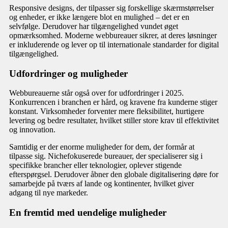
Responsive designs, der tilpasser sig forskellige skærmstørrelser
og enheder, er ikke længere blot en mulighed – det er en
selvfølge. Derudover har tilgængelighed vundet øget
opmærksomhed. Moderne webbureauer sikrer, at deres løsninger
er inkluderende og lever op til internationale standarder for digital
tilgængelighed.
Udfordringer og muligheder
Webbureauerne står også over for udfordringer i 2025.
Konkurrencen i branchen er hård, og kravene fra kunderne stiger
konstant. Virksomheder forventer mere fleksibilitet, hurtigere
levering og bedre resultater, hvilket stiller store krav til effektivitet
og innovation.
Samtidig er der enorme muligheder for dem, der formår at
tilpasse sig. Nichefokuserede bureauer, der specialiserer sig i
specifikke brancher eller teknologier, oplever stigende
efterspørgsel. Derudover åbner den globale digitalisering døre for
samarbejde på tværs af lande og kontinenter, hvilket giver
adgang til nye markeder.
En fremtid med uendelige muligheder