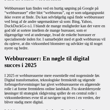
Webbureauer kan findes ved en hurtig søgning på Google på
“webbureauer” eller blot “webbureau”, og er som udgangspunkt
ikke svære at finde. Du kan selvfølgelig også finde webbureauer
ved brug af de andre søgemaskiner så som: Bing, Yahoo,
DuckDuckGo o.l. I blandt de mange muligheder kan det være en
god idé at sortere imellem de mange bureauer, som er
tilgængelige ved at undersøge, hvad de enkelte bureauer er
specialiserede inden for. I samarbejdet med et godt webbureau vil
du opleve, at din virksomhed blomstrer og udvikler sig til noget
nyere og bedre.
Webbureauer: En nøgle til digital
succes i 2025
I 2025 er webbureauerne mere essentielle end nogensinde før.
Digital transformation, teknologiske fremskridt og stigende
forbrugerforventninger har givet webbureauerne en afgørende
rolle i at forme fremtidens online landskab. Fra skræddersyede
løsninger til strategisk rådgivning spiller de en central rolle i
virksomhedernes evne til at navigere og trives i en verden, der
bliver stadig mere digital.