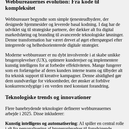
Webbureauernes evolution: Fra kode til
kompleksitet
Webbureauer begyndte som simple tjenesteudbydere, der
designede hjemmesider og leverede basal kodning. I dag har de
udviklet sig til strategiske partnere, der dækker alt fra digital
markedsføring og branding til avancerede teknologiske løsninger.
Denne transformation har været drevet af øget efterspørgsel efter
integrerede og helhedsorienterede digitale strategier.
Moderne webbureauer er nu dybt involverede i at skabe unikke
brugeroplevelser (UX), optimere kunderejser og implementere
kunstig intelligens for at forbedre effektiviteten. Mange fungerer
som en forlængelse af deres kunders interne teams og tilbyder alt
fra teknisk support til kreative kampagner. Denne alsidighed gør
dem uundværlige for virksomheder, der ønsker at forblive
konkurrencedygtige i en verden med konstant forandring.
Teknologiske trends og innovationer
Flere banebrydende teknologier definerer webbureauernes
arbejde i 2025. Disse inkluderer:
Kunstig intelligens og automatisering
: AI spiller en central rolle
i alt fra personalisering af brugeroplevelser til forudsigende