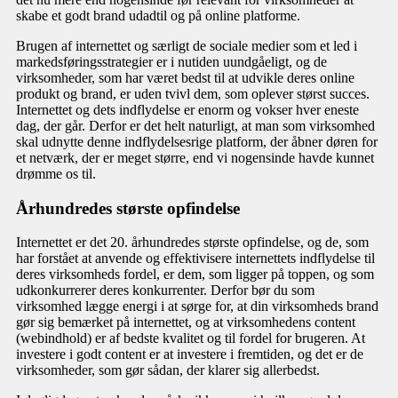
skabe et godt brand udadtil og på online platforme.
Brugen af internettet og særligt de sociale medier som et led i
markedsføringsstrategier er i nutiden uundgåeligt, og de
virksomheder, som har været bedst til at udvikle deres online
produkt og brand, er uden tvivl dem, som oplever størst succes.
Internettet og dets indflydelse er enorm og vokser hver eneste
dag, der går. Derfor er det helt naturligt, at man som virksomhed
skal udnytte denne indflydelsesrige platform, der åbner døren for
et netværk, der er meget større, end vi nogensinde havde kunnet
drømme os til.
Århundredes største opfindelse
Internettet er det 20. århundredes største opfindelse, og de, som
har forstået at anvende og effektivisere internettets indflydelse til
deres virksomheds fordel, er dem, som ligger på toppen, og som
udkonkurrerer deres konkurrenter. Derfor bør du som
virksomhed lægge energi i at sørge for, at din virksomheds brand
gør sig bemærket på internettet, og at virksomhedens content
(webindhold) er af bedste kvalitet og til fordel for brugeren. At
investere i godt content er at investere i fremtiden, og det er de
virksomheder, som gør sådan, der klarer sig allerbedst.