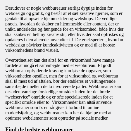
Derudover er nogle webbureauer særligt dygtige inden for
webdesign og grafik, og består af et sæt kreative hjerner, som er
geniale til at opsætte hjemmesider og webshops. De ved lige
præcis, hvordan de skaber en hjemmeside eller content, der er
unikt, anderledes og fængende for en virksomhed, både hvis der
skal skabes en helt ny kreativ stil, eller hvis der skal opfriskes og
opdateres i den allerede anvendte stil. De er eksperter i, hvordan
webdesign påvirker kundeaktiviteten og er med til at booste
virksomhedens brand visuelt.
Overordnet set kan det altså for en virksomhed have mange
fordele at indgå et samarbejde med et webbureau. Et godt
webbureau opfylder de krav og kan løse de opgaver, som
virksomheden opstiller, men for at virksomhed og webbureau
skal få mest ud af aftalen, bør der etableres et velfungerende
samarbejde imellem de to involverede parter. Webbureauer kan
desuden varetage forskellige områder inden for det brede
“webservice” område og er ofte specialiserede inden for et
specifikt område eller to. Virksomheder kan altså anvende
webbureauer som fx en rådgiver i forhold til online
markedsføring, og webbureauer kan her da hjælpe med at
optimere webelementer som optræder på sociale medier.
Find de bedste webbureauer