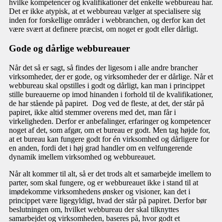
hvilke kompetencer og kvalifikationer det enkelte webbureau har.
Det er ikke atypisk, at et webbureau vælger at specialisere sig
inden for forskellige områder i webbranchen, og derfor kan det
være svært at definere præcist, om noget er godt eller dårligt.
Gode og dårlige webbureauer
Når det så er sagt, så findes der ligesom i alle andre brancher
virksomheder, der er gode, og virksomheder der er dårlige. Når et
webbureau skal opstilles i godt og dårligt, kan man i princippet
stille bureauerne op imod hinanden i forhold til de kvalifikationer,
de har stående på papiret. Dog ved de fleste, at det, der står på
papiret, ikke altid stemmer overens med det, man får i
virkeligheden. Derfor er anbefalinger, erfaringer og kompetencer
noget af det, som afgør, om et bureau er godt. Men tag højde for,
at et bureau kan fungere godt for én virksomhed og dårligere for
en anden, fordi det i høj grad handler om en velfungerende
dynamik imellem virksomhed og webbureauet.
Når alt kommer til alt, så er det trods alt et samarbejde imellem to
parter, som skal fungere, og er webbureauet ikke i stand til at
imødekomme virksomhedens ønsker og visioner, kan det i
princippet være ligegyldigt, hvad der står på papiret. Derfor bør
beslutningen om, hvilket webbureau der skal tilknyttes
samarbejdet og virksomheden, baseres på, hvor godt et