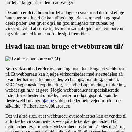
fordel at kigge på, inden man vælger.
Desuden er det altid en fordel at tage en snak med de forskellige
bureauer om, hvad de kan tilbyde og i den sammenhæng også
deres priser. Det giver også en god mulighed for bureau og
virksomhed til at snuse til, hvordan samarbejdet imellem bureau
og virksomhed kunne udfolde sig i fremtiden.
Hvad kan man bruge et webbureau til?
Som virksomhed er der mange ting, man kan bruge et webbureau
til. Et webbureau kan hjælpe virksomheder med størstedelen af,
hvad der har med hjemmesider, webshops, branding, content,
SEO / søgemaskineoptimering, hastighedsoptimering, marketing,
webdesign m.v. at gøre. Nogle webbureauer er specialiserede
inden for et bestemt område, men som udgangspunkt kan de
fleste webbureauer
hjælpe
virksomheder hele vejen rundt – de
såkaldte “Fullservice webbureauer.
Det vil altså sige, at et webbureau overordnet set kan anvendes til
at forbedre virksomhedens web på alle tænkelige måder. Når
dette forbedres, forbedres virksomhedens brand således også, og
en stærk og gennemarbejdet digital profil vil overordnet set give