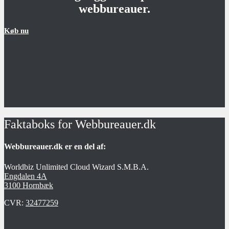
webbureauer.
Køb nu
Faktaboks for Webbureauer.dk
Webbureauer.dk er en del af:
Worldbiz Unlimited Cloud Wizard S.M.B.A.
Engdalen 4A
3100 Hornbæk
CVR:
32477259