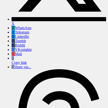
X
WhatsApp
Telegram
LinkedIn
Tumblr
Reddit
VKontakte
Mail
Copy link
Share via...