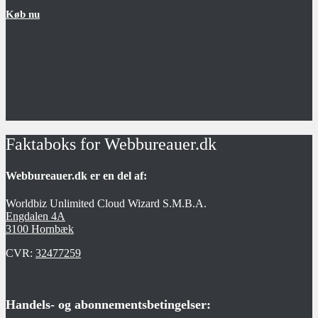
Køb nu
Faktaboks for Webbureauer.dk
Webbureauer.dk er en del af:
Worldbiz Unlimited Cloud Wizard S.M.B.A.
Engdalen 4A
3100 Hornbæk
CVR:
32477259
Handels- og abonnementsbetingelser: