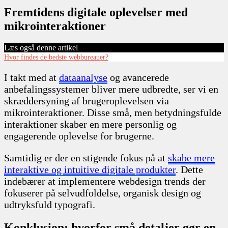
Fremtidens digitale oplevelser med
mikrointeraktioner
Læs også denne artikel
Hvor findes de bedste webbureauer?
I takt med at
dataanalyse
og avancerede
anbefalingssystemer bliver mere udbredte, ser vi en
skræddersyning af brugeroplevelsen via
mikrointeraktioner. Disse små, men betydningsfulde
interaktioner skaber en mere personlig og
engagerende oplevelse for brugerne.
Samtidig er der en stigende fokus på at
skabe mere
interaktive og intuitive digitale produkter
. Dette
indebærer at implementere webdesign trends der
fokuserer på selvudfoldelse, organisk design og
udtryksfuld typografi.
Konklusion: hvorfor små detaljer gør en