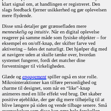
klart signal om, at handlingen er registreret. Den
slags feedback fjerner usikkerhed og gør oplevelsen
mere flydende.
Disse små detaljer gør grænsefladen mere
menneskelig og intuitiv
. Når en digital oplevelse
reagerer på samme måde som fysiske objekter – for
eksempel en on/off-knap, der skifter farve ved
aktivering – føles det naturligt. Det hjælper dig med
at navigere uden at skulle tænke over, hvordan
systemet fungerer, fordi det matcher dine
forventninger til virkeligheden.
Glæde og
engagement
spiller også en stor rolle.
Mikrointeraktioner kan tilføre personlighed og
charme til designet, som når en “like”-knap
animeres med en lille effekt ved brug. Det skaber
positive øjeblikke, der gør dig mere tilbøjelig til at
blive længere på siden og vende tilbage senere. Små
overraskelser som disse kan gøre hele forskellen