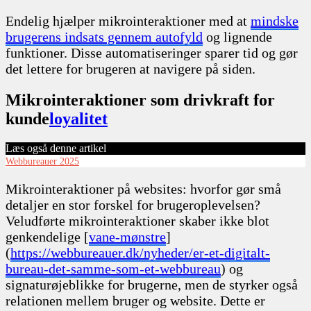
Endelig hjælper mikrointeraktioner med at
mindske
brugerens indsats gennem autofyld
og lignende
funktioner. Disse automatiseringer sparer tid og gør
det lettere for brugeren at navigere på siden.
Mikrointeraktioner som drivkraft for
kunde
loyalitet
Læs også denne artikel
Webbureauer 2025
Mikrointeraktioner på websites: hvorfor gør små
detaljer en stor forskel for brugeroplevelsen?
Veludførte mikrointeraktioner skaber ikke blot
genkendelige [
vane-mønstre
]
(
https://webbureauer.dk/nyheder/er-et-digitalt-
bureau-det-samme-som-et-webbureau
) og
signaturøjeblikke for brugerne, men de styrker også
relationen mellem bruger og website. Dette er