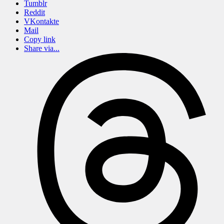
Tumblr
Reddit
VKontakte
Mail
Copy link
Share via...