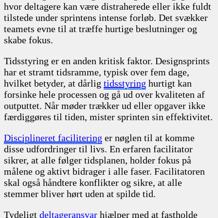
hvor deltagere kan være distraherede eller ikke fuldt
tilstede under sprintens intense forløb. Det svækker
teamets evne til at træffe hurtige beslutninger og
skabe fokus.
Tidsstyring er en anden kritisk faktor. Designsprints
har et stramt tidsramme, typisk over fem dage,
hvilket betyder, at dårlig
tidsstyring
hurtigt kan
forsinke hele processen og gå ud over kvaliteten af
outputtet. Når møder trækker ud eller opgaver ikke
færdiggøres til tiden, mister sprinten sin effektivitet.
Disciplineret facilitering
er nøglen til at komme
disse udfordringer til livs. En erfaren facilitator
sikrer, at alle følger tidsplanen, holder fokus på
målene og aktivt bidrager i alle faser. Facilitatoren
skal også håndtere konflikter og sikre, at alle
stemmer bliver hørt uden at spilde tid.
Tydeligt
deltageransvar
hjælper med at fastholde