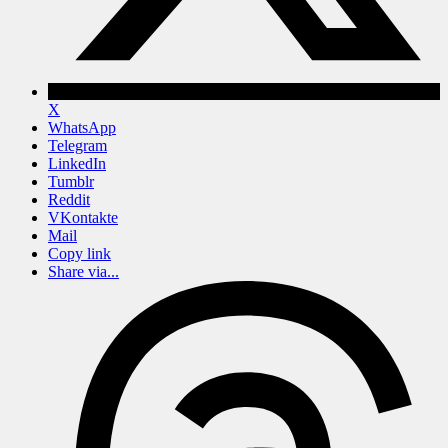
X
WhatsApp
Telegram
LinkedIn
Tumblr
Reddit
VKontakte
Mail
Copy link
Share via...