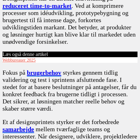
reduceret time-to-market
. Ved at komprimere
processer som idéudvikling, prototypebygning og
brugertest til få intense dage, forkortes
udviklingstiden markant. Det betyder, at produkter
og løsninger hurtigt kan blive klar til markedet uden
unødvendige forsinkelser.
Læs også denne artikel
Webbureauer 2025
Fokus på
brugerbehov
styrkes gennem tidlig
validering og test i sprintens afsluttende fase. I
stedet for at basere beslutninger på antagelser, får du
konkret feedback fra brugerne tidligt i processen.
Det sikrer, at løsningen matcher reelle behov og
skaber større værdi.
Et af designsprintets styrker er det forbedrede
samarbejde
mellem tværfaglige teams og
interessenter. Når designere, udviklere, projektledere