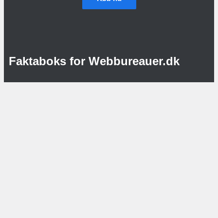
Faktaboks for Webbureauer.dk
Webbureauer.dk er en del af:
Worldbiz Unlimited Cloud Wizard S.M.B.A.
Engdalen 4A
3100 Hornbæk
CVR:
32477259
Handels- og abonnementsbetingelser:
Klik her – Handels- og abonnementsbetingelser