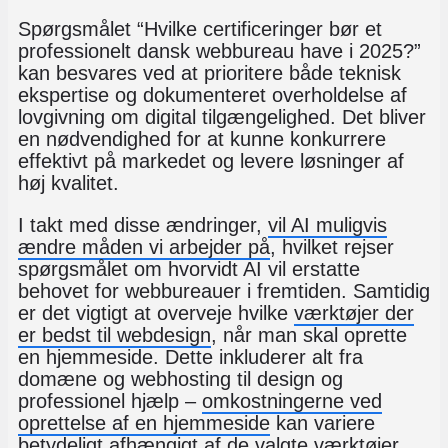
Spørgsmålet “Hvilke certificeringer bør et
professionelt dansk webbureau have i 2025?”
kan besvares ved at prioritere både teknisk
ekspertise og dokumenteret overholdelse af
lovgivning om digital tilgængelighed. Det bliver
en nødvendighed for at kunne konkurrere
effektivt på markedet og levere løsninger af
høj kvalitet.
I takt med disse ændringer,
vil AI muligvis
ændre måden vi arbejder på
, hvilket rejser
spørgsmålet om hvorvidt AI vil erstatte
behovet for webbureauer i fremtiden. Samtidig
er det vigtigt at overveje hvilke
værktøjer der
er bedst til webdesign
, når man skal oprette
en hjemmeside. Dette inkluderer alt fra
domæne og webhosting til design og
professionel hjælp –
omkostningerne ved
oprettelse af en hjemmeside
kan variere
betydeligt afhængigt af de valgte værktøjer.