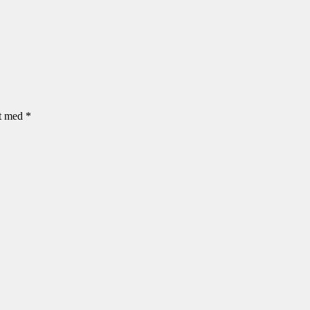
et med
*