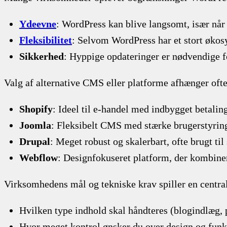
Ydeevne
: WordPress kan blive langsomt, især når m
Fleksibilitet
: Selvom WordPress har et stort økos
Sikkerhed
: Hyppige opdateringer er nødvendige fo
Valg af alternative CMS eller platforme afhænger ofte
Shopify
: Ideel til e-handel med indbygget betali
Joomla
: Fleksibelt CMS med stærke brugerstyring
Drupal
: Meget robust og skalerbart, ofte brugt ti
Webflow
: Designfokuseret platform, der kombine
Virksomhedens mål og tekniske krav spiller en central
Hvilken type indhold skal håndteres (blogindlæg,
Hvor meget kontrol ønsker du over design og funkt