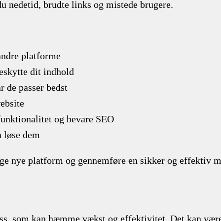
du nedetid, brudte links og mistede brugere.
andre platforme
skytte dit indhold
r de passer bedst
website
 funktionalitet og bevare SEO
n løse dem
tige nye platform og gennemføre en sikker og effektiv m
, som kan hæmme vækst og effektivitet. Det kan være