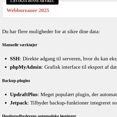
LÆS OGSÅ DENNE ARTIKEL
Webbureauer 2025
Du har flere muligheder for at sikre dine data:
Manuelle værktøjer
SSH
: Direkte adgang til serveren, hvor du kan e
phpMyAdmin
: Grafisk interface til eksport af 
Backup-plugins
UpdraftPlus
: Meget populært plugin, der automat
Jetpack
: Tilbyder backup-funktioner integreret s
Hostingudbyderens automatiske løsninger