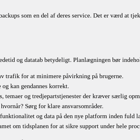
backups som en del af deres service. Det er værd at tje
edetid og datatab betydeligt. Planlægningen bør indehol
av trafik for at minimere påvirkning på brugerne.
e og kan gendannes korrekt.
s, temaer og tredjepartstjenester der kræver særlig o
 hvornår? Sørg for klare ansvarsområder.
f funktionalitet og data på den nye platform inden fuld l
amet om tidsplanen for at sikre support under hele proc