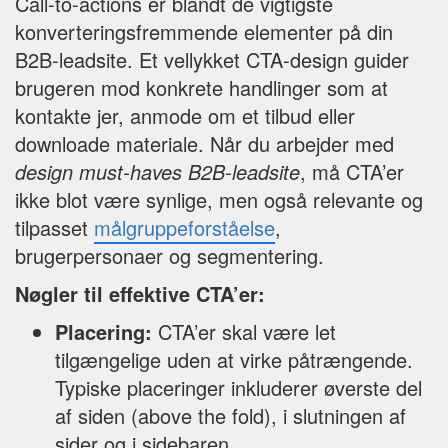
Call-to-actions er blandt de vigtigste
konverteringsfremmende elementer på din
B2B-leadsite. Et vellykket CTA-design guider
brugeren mod konkrete handlinger som at
kontakte jer, anmode om et tilbud eller
downloade materiale. Når du arbejder med
design must-haves B2B-leadsite
, må CTA’er
ikke blot være synlige, men også relevante og
tilpasset
målgruppeforståelse
,
brugerpersonaer og segmentering.
Nøgler til effektive CTA’er:
Placering:
CTA’er skal være let
tilgængelige uden at virke påtrængende.
Typiske placeringer inkluderer øverste del
af siden (above the fold), i slutningen af
sider og i sidebaren.