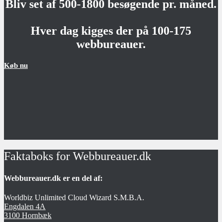
Bliv set af 500-1800 besøgende pr. måned.
Hver dag kigges der på 100-175
webbureauer.
Køb nu
Faktaboks for Webbureauer.dk
Webbureauer.dk er en del af:
Worldbiz Unlimited Cloud Wizard S.M.B.A.
Engdalen 4A
3100 Hornbæk