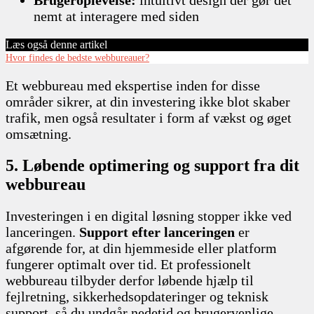
Brugeroplevelse:
intuitivt design der gør det
nemt at interagere med siden
Læs også denne artikel
Hvor findes de bedste webbureauer?
Et webbureau med ekspertise inden for disse
områder sikrer, at din investering ikke blot skaber
trafik, men også resultater i form af vækst og øget
omsætning.
5. Løbende optimering og support fra dit
webbureau
Investeringen i en digital løsning stopper ikke ved
lanceringen.
Support efter lanceringen
er
afgørende for, at din hjemmeside eller platform
fungerer optimalt over tid. Et professionelt
webbureau tilbyder derfor løbende hjælp til
fejlretning, sikkerhedsopdateringer og teknisk
support, så du undgår nedetid og brugervenlige