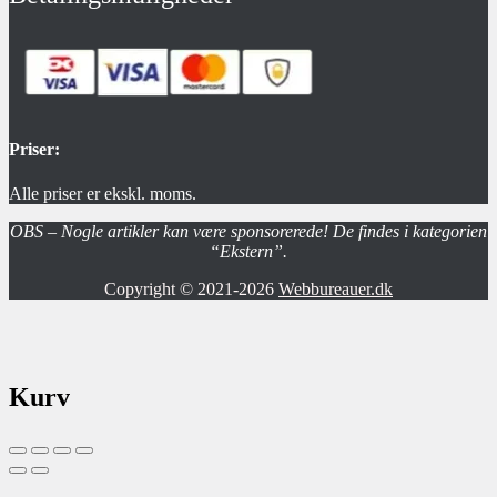
Priser:
Alle priser er ekskl. moms.
OBS – Nogle artikler kan være sponsorerede! De findes i kategorien
“Ekstern”.
Copyright © 2021-2026
Webbureauer.dk
Kurv