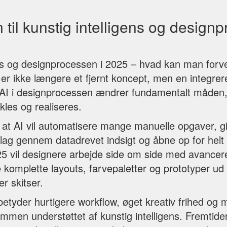
n til kunstig intelligens og design
ens og designprocessen i 2025 – hvad kan man forv
n er ikke længere et fjernt koncept, men en integrer
 AI i designprocessen ændrer fundamentalt måden,
ikles og realiseres.
 at AI vil automatisere mange manuelle opgaver, g
lag gennem datadrevet indsigt og åbne op for helt 
25 vil designere arbejde side om side med avancer
 komplette layouts, farvepaletter og prototyper ud 
er skitser.
betyder hurtigere workflow, øget kreativ frihed og
sammen understøttet af kunstig intelligens. Fremtid