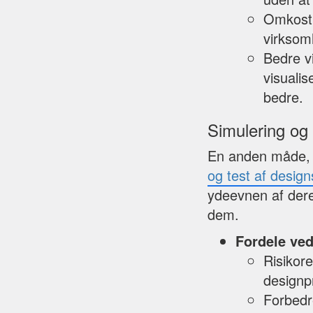
Omkostni
virksom
Bedre vi
visuali
bedre.
Simulering og t
En anden måde, 
og test af designs
ydeevnen af deres
dem.
Fordele ved
Risikore
designp
Forbedr