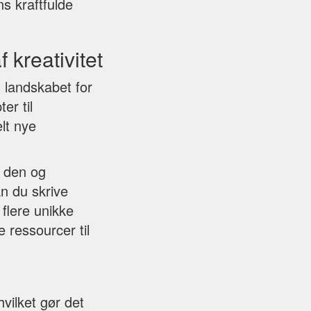
s kraftfulde
 kreativitet
 landskabet for
er til
lt nye
r den og
an du skrive
flere unikke
 ressourcer til
vilket gør det