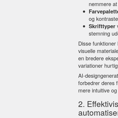
nemmere at p
Farvepalett
og kontraster
Skrifttyper
v
stemning ud
Disse funktioner
visuelle materia
en bredere ekspe
variationer hurtig
AI-designgenerato
forbedrer deres f
mere intuitive og
2. Effektiv
automatise