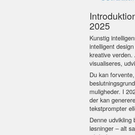
Introduktio
2025
Kunstig intellig
intelligent desig
kreative verden.
visualiseres, udv
Du kan forvente,
beslutningsgrund
muligheder. I 20
der kan generere
tekstprompter ell
Denne udvikling 
løsninger – alt 