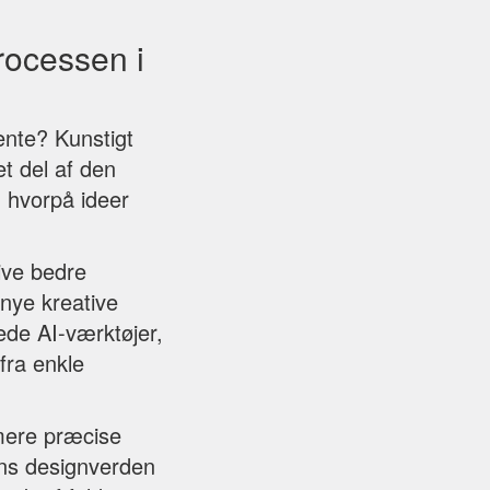
processen i
ente? Kunstigt
et del af den
 hvorpå ideer
ive bedre
nye kreative
ede AI-værktøjer,
fra enkle
 mere præcise
ens designverden