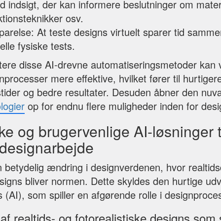
d indsigt, der kan informere beslutninger om mater
ktionsteknikker osv.
parelse: At teste designs virtuelt sparer tid samm
nelle fysiske tests.
tere disse AI-drevne automatiseringsmetoder kan
processer mere effektive, hvilket fører til hurtiger
stider og bedre resultater. Desuden åbner den nu
logier
op for endnu flere muligheder inden for desig
ske og brugervenlige AI-løsninger t
 designarbejde
en betydelig ændring i designverdenen, hvor realtid
esigns bliver normen. Dette skyldes den hurtige udvi
ns (AI), som spiller en afgørende rolle i designproce
 realtids- og fotorealistiske designs som 