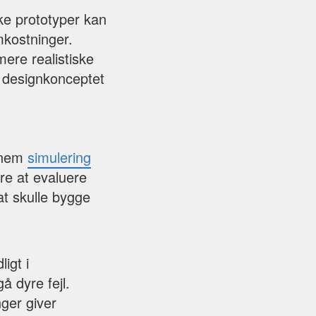
ske prototyper kan
kostninger.
mere realistiske
å designkonceptet
nnem
simulering
ere at evaluere
at skulle bygge
igt i
 dyre fejl.
ger giver