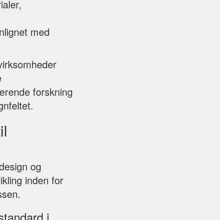
ialer,
enlignet med
 virksomheder
e
værende forskning
nfeltet.
il
sdesign og
kling inden for
ssen.
standard i