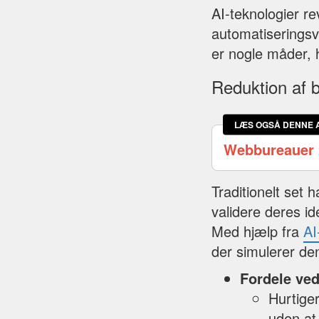
AI-teknologier r
automatiseringsv
er nogle måder, 
Reduktion af b
LÆS OGSÅ DENNE 
Webbureauer 
Traditionelt set 
validere deres i
Med hjælp fra
AI
der simulerer den
Fordele ved
Hurtige
uden at 