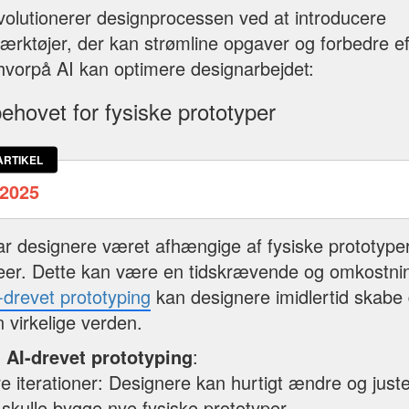
evolutionerer designprocessen ved at introducere
ærktøjer, der kan strømline opgaver og forbedre eff
hvorpå AI kan optimere designarbejdet:
ehovet for fysiske prototyper
ARTIKEL
2025
har designere været afhængige af fysiske prototyper 
deer. Dette kan være en tidskrævende og omkostnin
-drevet prototyping
kan designere imidlertid skabe d
 virkelige verden.
 AI-drevet prototyping
:
re iterationer: Designere kan hurtigt ændre og just
skulle bygge nye fysiske prototyper.