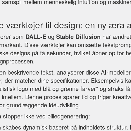
et samspil mellem menneskelig intuition og maskinen
e værktøjer til design: en ny æra af
torer som
DALL-E
og
Stable Diffusion
har ændret
et markant. Disse værktøjer kan omsætte tekstprompt
ske designs på få sekunder, hvilket åbner op for he
ignprocessen.
 en beskrivende tekst, analyserer disse AI-modelle
r, der matcher dine specifikationer. Eksempelvis k
istisk logo med blå og grønne farver” og straks få 
imellem. Denne proces sparer tid og frigør kreative
for grundlæggende idéudvikling.
 stopper ikke ved billedgenerering:
 skabes dynamisk baseret på indholdets struktur, h