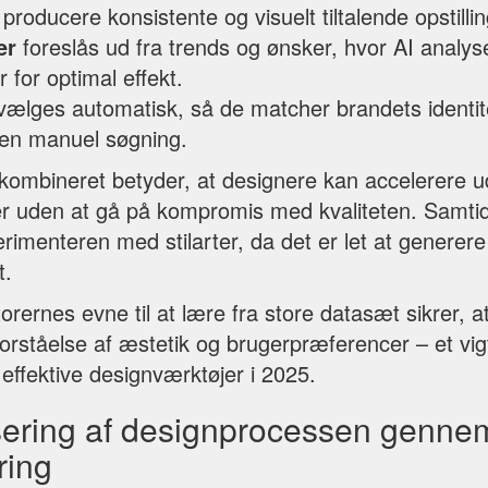
roducere konsistente og visuelt tiltalende opstillin
er
foreslås ud fra trends og ønsker, hvor AI analy
 for optimal effekt.
ælges automatisk, så de matcher brandets identitet
en manuel søgning.
 kombineret betyder, at designere kan accelerere ud
ler uden at gå på kompromis med kvaliteten. Samtid
rimenteren med stilarter, da det er let at genere
t.
rernes evne til at lære fra store datasæt sikrer, a
orståelse af æstetik og brugerpræferencer – et vig
 effektive designværktøjer i 2025.
isering af designprocessen genne
ring