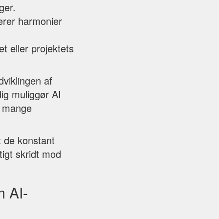
ger.
serer harmonier
 eller projektets
viklingen af
ig muliggør AI
re mange
t de konstant
tigt skridt mod
m AI-