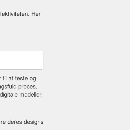
ektiviteten. Her
til at teste og
gsfuld proces.
igitale modeller,
ere deres designs