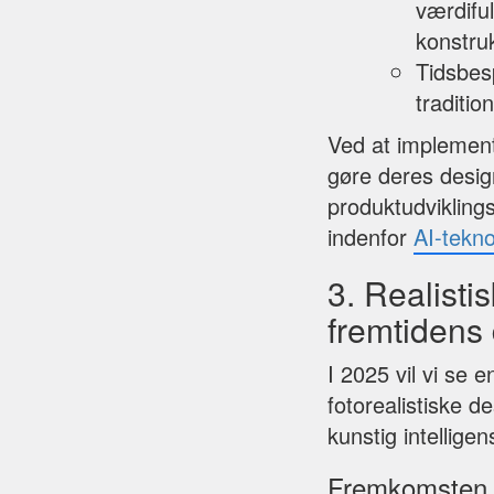
værdiful
konstru
Tidsbes
traditio
Ved at implemen
gøre deres design
produktudvikling
indenfor
AI-tekno
3. Realisti
fremtidens
I 2025 vil vi se 
fotorealistiske d
kunstig intellige
Fremkomsten af