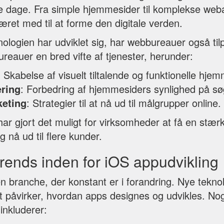
ige dage. Fra simple hjemmesider til komplekse web
æret med til at forme den digitale verden.
nologien har udviklet sig, har webbureauer også til
reauer en bred vifte af tjenester, herunder:
: Skabelse af visuelt tiltalende og funktionelle hje
ring
: Forbedring af hjemmesiders synlighed på s
keting
: Strategier til at nå ud til målgrupper online.
ar gjort det muligt for virksomheder at få en stærk
g nå ud til flere kunder.
rends inden for iOS appudvikling
n branche, der konstant er i forandring. Nye tekno
et påvirker, hvordan apps designes og udvikles. No
inkluderer: