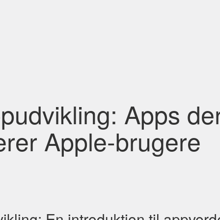
pudvikling: Apps de
rer Apple-brugere
kling: En introduktion til appver