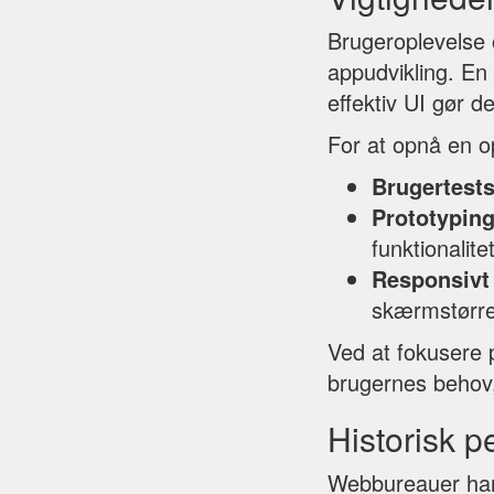
Brugeroplevelse 
appudvikling. En
effektiv UI gør d
For at opnå en op
Brugertest
Prototypin
funktionalite
Responsivt
skærmstørre
Ved at fokusere 
brugernes behov,
Historisk p
Webbureauer har s