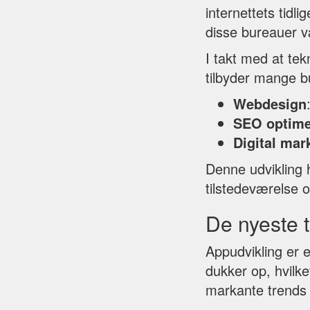
internettets tidl
disse bureauer v
I takt med at tek
tilbyder mange bu
Webdesign
SEO optime
Digital mar
Denne udvikling h
tilstedeværelse o
De nyeste t
Appudvikling er e
dukker op, hvilk
markante trends 