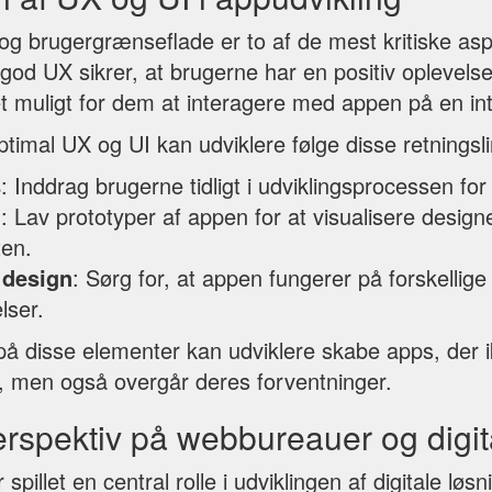
og brugergrænseflade er to af de mest kritiske as
 god UX sikrer, at brugerne har en positiv oplevel
et muligt for dem at interagere med appen på en in
timal UX og UI kan udviklere følge disse retningsli
s
: Inddrag brugerne tidligt i udviklingsprocessen for
g
: Lav prototyper af appen for at visualisere design
ten.
 design
: Sørg for, at appen fungerer på forskellig
lser.
på disse elementer kan udviklere skabe apps, der i
 men også overgår deres forventninger.
erspektiv på webbureauer og digit
pillet en central rolle i udviklingen af digitale løs