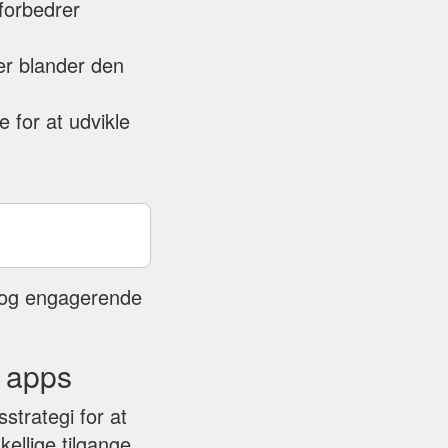
 forbedrer
er blander den
 for at udvikle
e og engagerende
f apps
strategi for at
ellige tilgange,