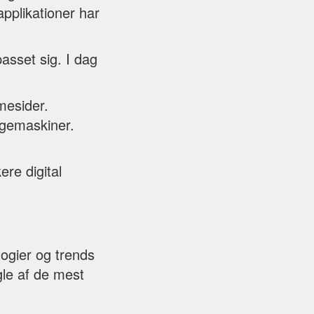
applikationer har
passet sig. I dag
mmesider.
øgemaskiner.
ere digital
logier og trends
gle af de mest