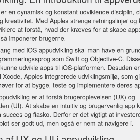
 er en dynamisk og konstant udviklende disciplin, 
 kreativitet. Med Apples strenge retningslinjer og kr
dviklere at forstå, hvad der kræves for at skabe apps
gså imponerer brugerne.
gang med iOS appudvikling skal man have en gru
ogrammeringssprog som Swift og Objective-C. Diss
t kunne udvikle apps til iOS-platformen. Desuden er 
l Xcode, Apples integrerede udviklingsmiljø, som gi
høver for at bygge, teste og implementere deres a
appudvikling er at forstå brugeroplevelsen (UX) og
en (UI). At skabe en intuitiv og brugervenlig app
 succes og fiasko. Derfor er det vigtigt at investere
 blot ser godt ud, men også er nem at navigere i.
 af UX og UI i appudvikling