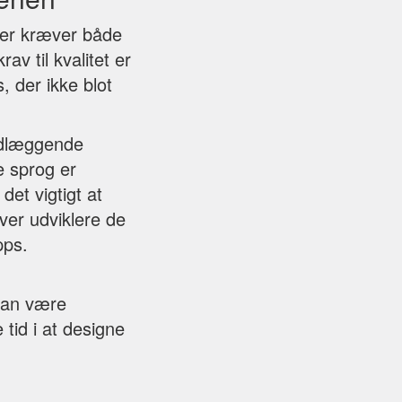
der kræver både
av til kvalitet er
, der ikke blot
ndlæggende
e sprog er
det vigtigt at
ver udviklere de
pps.
 kan være
 tid i at designe