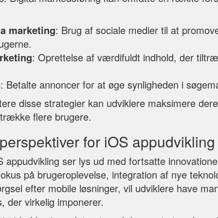
ia marketing
: Brug af sociale medier til at promo
ugerne.
rketing
: Oprettelse af værdifuldt indhold, der tiltr
s
: Betalte annoncer for at øge synligheden i søgem
ere disse strategier kan udviklere maksimere der
ltrække flere brugere.
perspektiver for iOS appudvikling
S appudvikling ser lys ud med fortsatte innovatione
fokus på brugeroplevelse, integration af nye teknol
rgsel efter mobile løsninger, vil udviklere have m
, der virkelig imponerer.