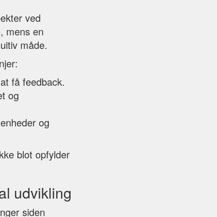
pekter ved
se, mens en
tuitiv måde.
njer:
 at få feedback.
et og
e enheder og
kke blot opfylder
al udvikling
ninger siden