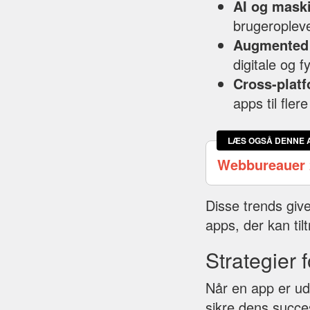
AI og mask
brugeroplev
Augmented 
digitale og f
Cross-platf
apps til fler
LÆS OGSÅ DENNE 
Webbureauer 
Disse trends giv
apps, der kan t
Strategier 
Når en app er udv
sikre dens succes