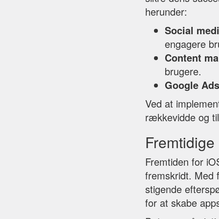
herunder:
Social med
engagere br
Content ma
brugere.
Google Ad
Ved at implement
rækkevidde og ti
Fremtidige 
Fremtiden for iO
fremskridt. Med 
stigende efterspø
for at skabe apps