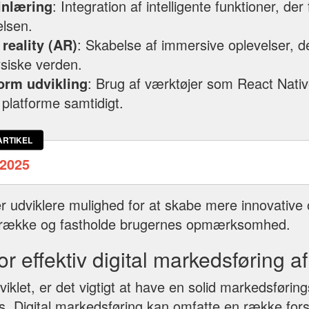
inlæring
: Integration af intelligente funktioner, der
elsen.
reality (AR)
: Skabelse af immersive oplevelser, d
ysiske verden.
orm udvikling
: Brug af værktøjer som React Native
e platforme samtidigt.
ARTIKEL
2025
er udviklere mulighed for at skabe mere innovativ
iltrække og fastholde brugernes opmærksomhed.
for effektiv digital markedsføring a
iklet, er det vigtigt at have en solid markedsførings
. Digital markedsføring kan omfatte en række forsk