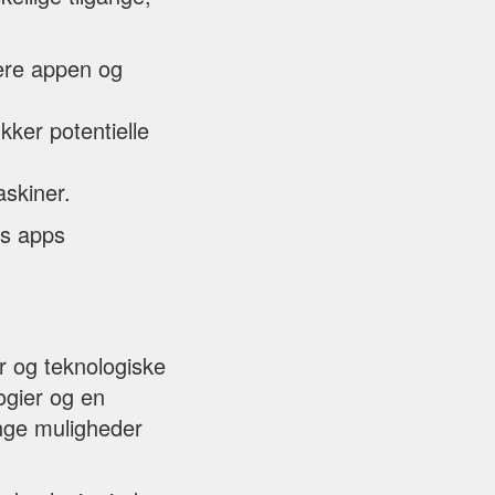
vere appen og
ækker potentielle
askiner.
es apps
r og teknologiske
ogier og en
ange muligheder