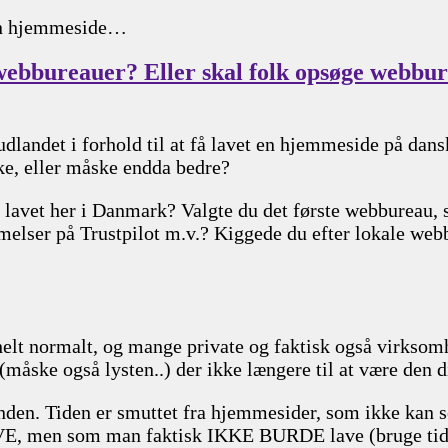
 fin hjemmeside…
e webbureauer? Eller skal folk opsøge webbur
udlandet i forhold til at få lavet en hjemmeside på da
ke, eller måske endda bedre?
lavet her i Danmark? Valgte du det første webbureau, s
elser på Trustpilot m.v.? Kiggede du efter lokale webbu
elt normalt, og mange private og faktisk også virksomhe
 (måske også lysten..) der ikke længere til at være den d
nden. Tiden er smuttet fra hjemmesider, som ikke kan se
E, men som man faktisk IKKE BURDE lave (bruge tide