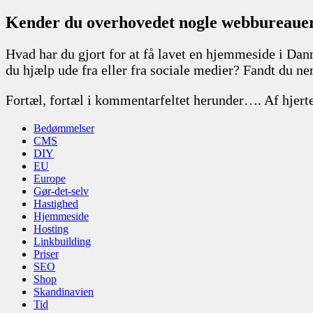
Kender du overhovedet nogle webbureauer 
Hvad har du gjort for at få lavet en hjemmeside i Da
du hjælp ude fra eller fra sociale medier? Fandt du ne
Fortæl, fortæl i kommentarfeltet herunder…. Af hjerte
Bedømmelser
CMS
DIY
EU
Europe
Gør-det-selv
Hastighed
Hjemmeside
Hosting
Linkbuilding
Priser
SEO
Shop
Skandinavien
Tid