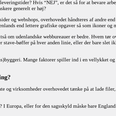
e leveringstider? Hvis “NEJ”, er det så for at bevare arb
kere generelt er høj?
ider og webshops, overhovedet håndteres af andre end
nlands end lettere grafiske opgaver så som ikoner og 
altså om udenlandske webbureauer er bedre. Hvem tør ov
r stave-bøffer på hver anden linie, eller der bare slet i
s)byggeri. Mange faktorer spiller ind i en vellykket og
ing?
vate og virksomheder overhovedet tænke på at lade filer
? I Europa, eller for den sagsskyld måske bare Engla