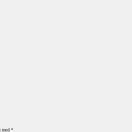
et med
*