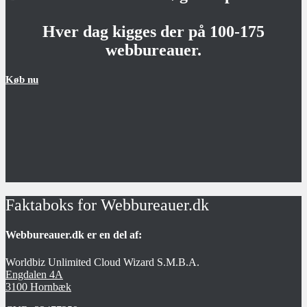
Hver dag kigges der på 100-175
webbureauer.
Køb nu
Faktaboks for Webbureauer.dk
Webbureauer.dk er en del af:
Worldbiz Unlimited Cloud Wizard S.M.B.A.
Engdalen 4A
3100 Hornbæk