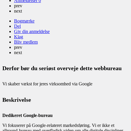
Anmeldelser
0
prev
next
Bogmærke
Del
Giv din anmeldelse
Klag
Bliv medlem
prev
next
Derfor bør du seriøst overveje dette webbureau
Vi skaber vækst for jeres virksomhed via Google
Beskrivelse
Dedikeret Google-bureau
Vi fokuserer på Google-relateret markedsføring. Vi er ikke et
allround-bureau med overfladisk viden om alle digitale discipliner.