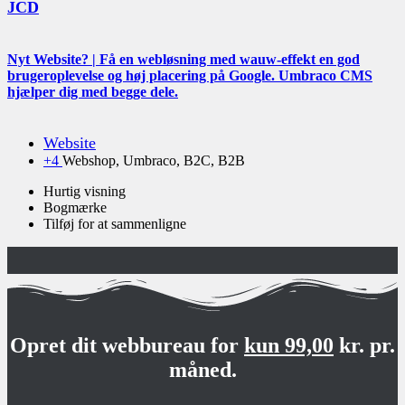
JCD
Nyt Website? | Få en webløsning med wauw-effekt en god
bruger­oplevelse og høj placering på Google. Umbraco CMS
hjælper dig med begge dele.
Website
+4
Webshop, Umbraco, B2C, B2B
Hurtig visning
Bogmærke
Tilføj for at sammenligne
Opret dit webbureau for
kun 99,00
kr. pr.
måned.