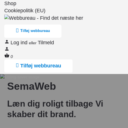
Shop
Cookiepolitik (EU)
Tilføj webbureau
Log ind
Tilmeld
eller
0
Tilføj webbureau
SemaWeb
Læn dig roligt tilbage Vi
skaber dit brand.