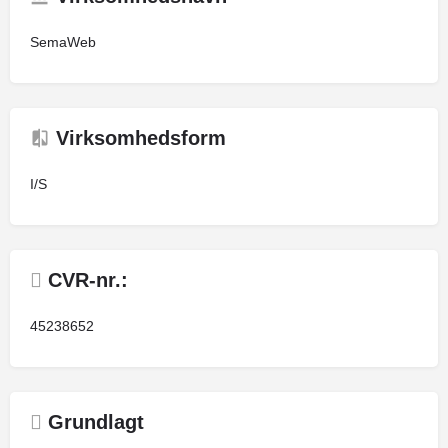
SemaWeb
Virksomhedsform
I/S
CVR-nr.:
45238652
Grundlagt