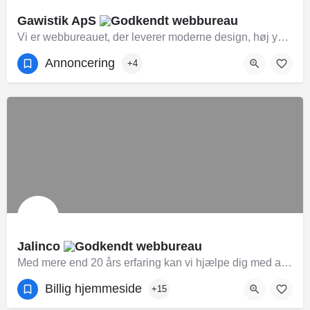
Gawistik ApS
Vi er webbureauet, der leverer moderne design, høj ydeevne og løsninger, der skaber resultater.
Annoncering
+4
Jalinco
Med mere end 20 års erfaring kan vi hjælpe dig med at identificere og udvikle de bedste digitale løsninger, med et budget som passer til din virksomhed. Vi er specialister i online dialog og marketing, og hjælper vores kunder med at omsætte ideer til webbaserede løsninger, for at opnå bedre resultat
Billig hjemmeside
+15