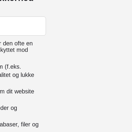
 den ofte en
skyttet mod
 (f.eks.
litet og lukke
m dit website
eder og
baser, filer og