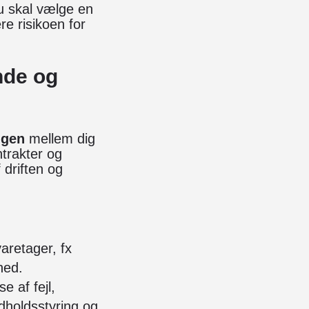
u skal vælge en
re risikoen for
nde og
ngen
mellem dig
trakter og
 driften og
aretager, fx
hed.
 af fejl,
dholdsstyring og