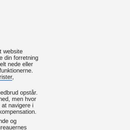
t website
e din forretning
lt nede eller
 funktionerne.
ister
,
 nedbrud opstår.
rhed, men hvor
at navigere i
g kompensation.
inde og
bureauernes