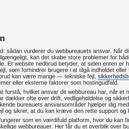
on
ed: sådan vurderer du webbureauets ansvar. Når di
tilgængeligt, kan det skabe store problemer for båd
. Et website nedbrud betyder, at siden enten er he
fejl, som forhindrer brugere i at tilgå indholdet eller
dbrud kan være mange — tekniske fejl,
sikkerhedsbr
mer eller eksterne faktorer som hostingudfald.
at forstå, hvilket ansvar dit webbureau har, når et
 dækker ofte over drift, vedligeholdelse og sikke
kende bureauets ansvarsområder hjælper dig med 
ejl og sikrer, at du kan kræve den rette support o
ungerer som en værdifuld platform, hvor du kan f
ellige webbureauer. Her får du et overblik over 