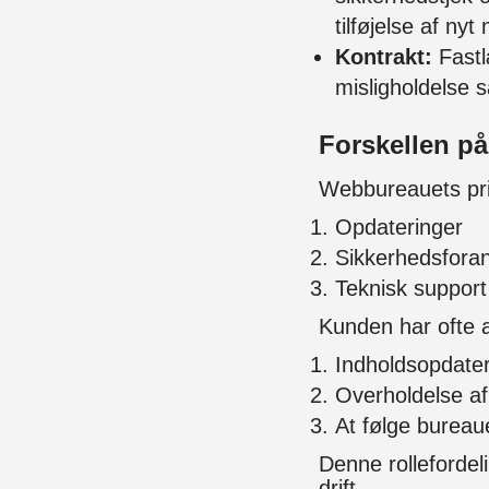
tilføjelse af nyt
Kontrakt:
Fastl
misligholdelse
Forskellen p
Webbureauets prim
Opdateringer
Sikkerhedsforan
Teknisk support
Kunden har ofte a
Indholdsopdater
Overholdelse af 
At følge bureau
Denne rollefordeli
drift.