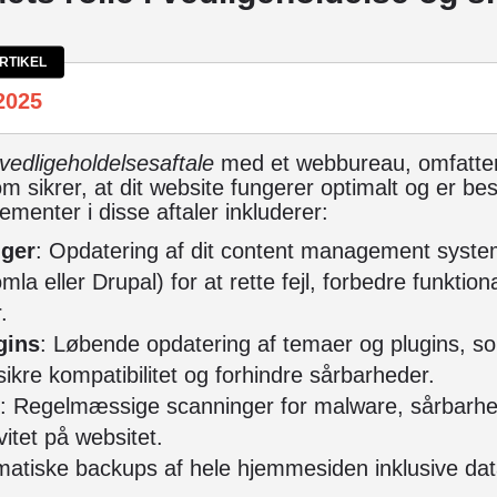
RTIKEL
2025
vedligeholdelsesaftale
med et webbureau, omfatter
m sikrer, at dit website fungerer optimalt og er be
lementer i disse aftaler inkluderer:
ger
: Opdatering af dit content management system
a eller Drupal) for at rette fejl, forbedre funktiona
.
gins
: Løbende opdatering af temaer og plugins, so
 sikre kompatibilitet og forhindre sårbarheder.
: Regelmæssige scanninger for malware, sårbarh
itet på websitet.
matiske
backups
af hele hjemmesiden inklusive data