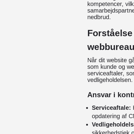
kompetencer, vil
samarbejdspartner,
nedbrud.
Forståelse
webburea
Når dit website g
som kunde og web
serviceaftaler, so
vedligeholdelsen.
Ansvar i kont
Serviceaftale:
H
opdatering af C
Vedligeholdels
sikkerhedstjek 