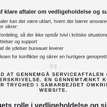
f klare aftaler om vedligeholdelse og s
taler kan det være uklart, hvem der bærer ansvare
er sikrer:
rdeling, så der ikke opstår tvivl i kritiske situation
ettelser og support
f de ydelser bureauet leverer
koen for konflikter og sikrer en hurtigere genoprett
ID AT GENNEMGÅ SERVICEAFTALEN
ERSKRIVELSE. EN GENNEMTÆNKT 
R TRYGHED I SAMARBEJDET OMKRI
WEBSITE.
ts rolle i vedligeholdelse og s