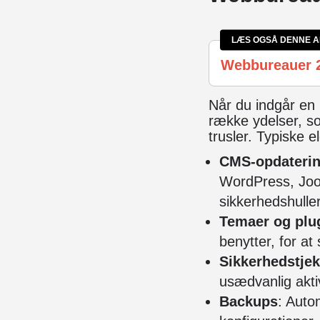
LÆS OGSÅ DENNE A
Webbureauer 
Når du indgår en
række ydelser, so
trusler. Typiske e
CMS-opdaterin
WordPress, Jooml
sikkerhedshuller
Temaer og plu
benytter, for at
Sikkerhedstjek
usædvanlig aktiv
Backups
: Auto