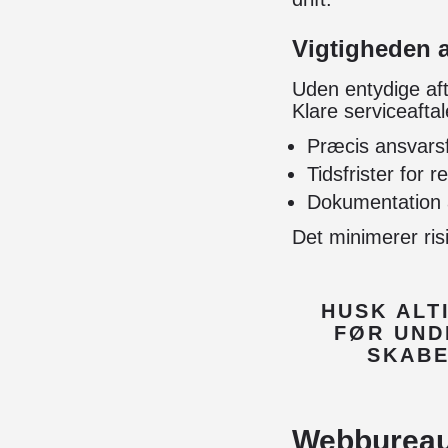
Vigtigheden a
Uden entydige af
Klare serviceaftal
Præcis ansvarsfo
Tidsfrister for r
Dokumentation a
Det minimerer risi
HUSK ALT
FØR UND
SKABE
Webbureaue