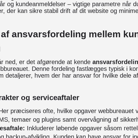
kår og kundeanmeldelser – vigtige parametre når d
 der kan sikre stabil drift af dit website og minime
 af ansvarsfordeling mellem ku
u
år ned, er det afgørende at kende
ansvarsfordeli
bureauet. Denne fordeling fastlægges typisk i kon
m detaljerer, hvem der har ansvar for hvilke dele af
rakter og serviceaftaler
er præciseres ofte, hvilke opgaver webbureauet v
MS, temaer og plugins samt overvågning af sikker
esaftale:
Inkluderer løbende opgaver såsom rettelse
og backup-afvikling. Kunden kan have ansvar for in