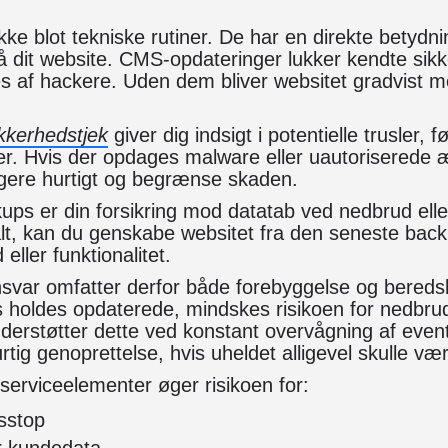
kke blot tekniske rutiner. De har en direkte betydnin
 dit website. CMS-opdateringer lukker kendte sikk
es af hackere. Uden dem bliver websitet gradvist m
kkerhedstjek
giver dig indsigt i potentielle trusler, f
mer. Hvis der opdages malware eller uautoriserede 
gere hurtigt og begrænse skaden.
ups er din forsikring mod datatab ved nedbrud ell
lt, kan du genskabe websitet fra den seneste bac
eller funktionalitet.
var omfatter derfor både forebyggelse og bered
s holdes opdaterede, mindskes risikoen for nedbru
derstøtter dette ved konstant overvågning af eventu
rtig genoprettelse, hvis uheldet alligevel skulle væ
 serviceelementer øger risikoen for:
tsstop
er kundedata