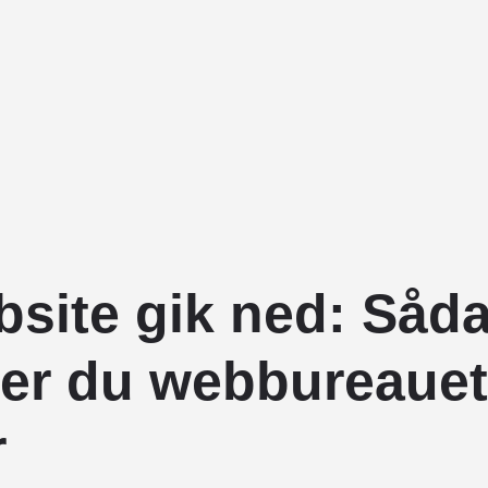
bsite gik ned: Såd
rer du webbureaue
r