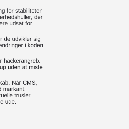
g for stabiliteten
erhedshuller, der
ere udsat for
ør de udvikler sig
ændringer i koden,
er hackerangreb.
kup uden at miste
skab. Når CMS,
d markant.
elle trusler.
re ude.