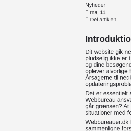
Nyheder
maj 11
Del artiklen
Introdukti
Dit website gik n
pludselig ikke er 
og dine besøgende
oplever alvorlige 
Årsagerne til ne
opdateringsproble
Det er essentielt 
Webbureau ansvar
går grænsen? At 
situationer med f
Webbureauer.dk f
sammenligne forsk