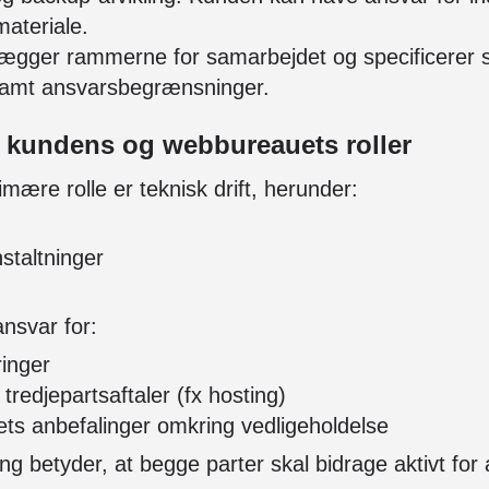
 materiale.
ægger rammerne for samarbejdet og specificerer 
 samt ansvarsbegrænsninger.
å kundens og webbureauets roller
ære rolle er teknisk drift, herunder:
staltninger
nsvar for:
inger
tredjepartsaftaler (fx hosting)
ets anbefalinger omkring vedligeholdelse
ng betyder, at begge parter skal bidrage aktivt for a