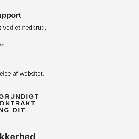
upport
t ved et nedbrud.
er
else af websitet.
 GRUNDIGT
KONTRAKT
NG DIT
ikkerhed