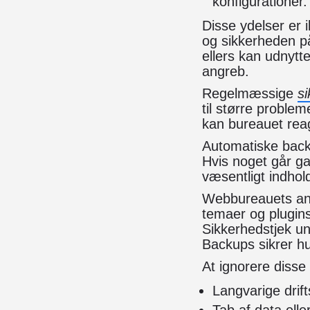
konfigurationer.
Disse ydelser er i
og sikkerheden på
ellers kan udnytt
angreb.
Regelmæssige
si
til større proble
kan bureauet rea
Automatiske back
Hvis noget går ga
væsentligt indhold 
Webbureauets ans
temaer og plugin
Sikkerhedstjek un
Backups sikrer hu
At ignorere disse
Langvarige drif
Tab af data ell