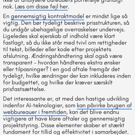
nok.
Læs om disse fejl her
.
En
gennemsigtig kontraktmodel
er mindst lige så
vigtig. Den bør tydeligt beskrive prisstrukturen, så
du undgår ubehagelige overraskelser undervejs.
Ligeledes skal ejerskab af indhold være klart
fastlagt, så du ikke står med tvivl om rettigheder
til tekst, billeder eller kode efter projektets
afslutning. Ændringshåndtering skal også være
transparent – hvordan håndteres ekstra ønsker
eller tilpasninger? I en god aftale fremgår det
tydeligt, hvilke ændringer der kan inkluderes inden
for budgettet, og hvilke der kræver særskilt
prisfastsættelse.
Det interessante er, at med den hastige udvikling
indenfor AI-teknologier, som
kan påvirke brugen af
webbureauer i fremtiden
, kan det blive endnu
vigtigere at have klare aftaler og gennemsigtig
projektstyring. Disse elementer skaber et stærkt
fundament for tillid og effektivitet i samarbejdet.