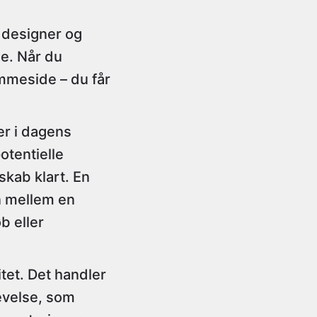
 designer og
e. Når du
emmeside – du får
er i dagens
otentielle
skab klart. En
n mellem en
b eller
tet. Det handler
evelse, som