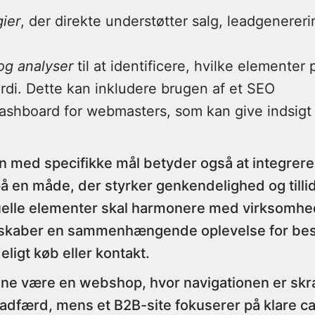
ier
, der direkte understøtter salg, leadgenereri
og analyser
til at identificere, hvilke elemente
rdi. Dette kan inkludere brugen af et
SEO
dashboard
for webmasters, som kan give indsigt
n med specifikke mål betyder også at integrere
å en måde, der styrker genkendelighed og tillid
suelle elementer skal harmonere med virksomh
 skaber en sammenhængende oplevelse for bes
deligt køb eller kontakt.
ne være en webshop, hvor navigationen er skr
dfærd, mens et B2B-site fokuserer på klare cal