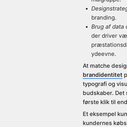
Designstrateg
branding.
Brug af data 
der driver væ
præstations
ydeevne.
At matche desig
brandidentitet
p
typografi og vi
budskaber. Det
første klik til en
Et eksempel kun
kundernes købsa