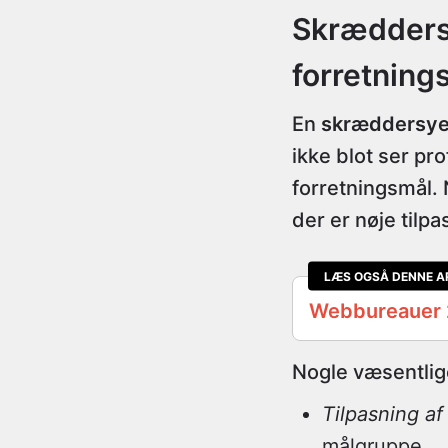
Skræddersy
forretning
En
skræddersye
ikke blot ser pr
forretningsmål.
der er nøje til
LÆS OGSÅ DENNE A
Webbureauer
Nogle væsentlig
Tilpasning af
målgruppe.