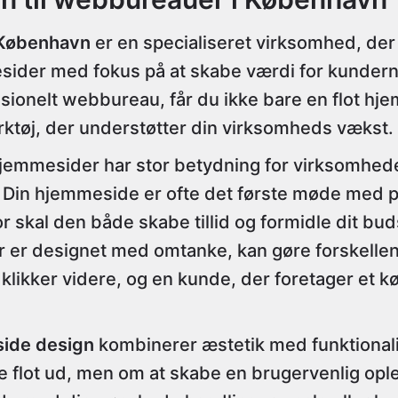
 København
er en specialiseret virksomhed, der
sider med fokus på at skabe værdi for kundern
sionelt webbureau, får du ikke bare en flot hj
rktøj, der understøtter din virksomheds vækst.
hjemmesider har stor betydning for virksomhed
. Din hjemmeside er ofte det første møde med p
r skal den både skabe tillid og formidle dit bud
 er designet med omtanke, kan gøre forskelle
likker videre, og en kunde, der foretager et kø
ide design
kombinerer æstetik med funktionali
e flot ud, men om at skabe en brugervenlig opl