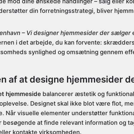
e mod dine ønskede handlinger – salg eller ko
erstøtter din forretningsstrategi, bliver hjemm
nhavn – Vi designer hjemmesider der sælger
e
ernen i det arbejde, du kan forvente: skrædder
rksomheds synlighed og omsætning gennem effek
n af at designe hjemmesider d
et hjemmeside
balancerer æstetik og funktionali
plevelse. Designet skal ikke blot være flot, men
re. Når visuelle elementer understøtter funktiona
besøgende at finde relevant information og tag
eller kontakte virksomheden.