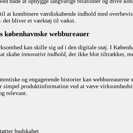
ved både at opbygge langvarige relationer og drive konk
n til at kombinere værdiskabende indhold med overbevis
det bliver et værktøj til vækst.
 hos københavnske webbureauer
virksomhed kan skille sig ud i den digitale støj. I Kø
 at skabe
innovativt indhold
, der ikke blot tiltrækker, 
 autentiske og engagerende historier kan webbureauerne
er simpel produktinformation ved at væve virksomhedsi
g relevant.
tøtter budskabet