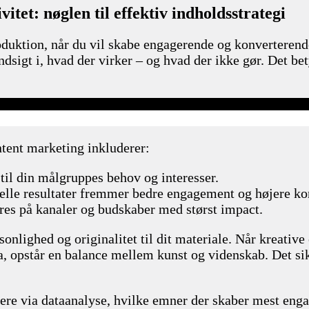
tet: nøglen til effektiv indholdsstrategi
oduktion, når du vil skabe engagerende og konverterend
sigt i, hvad der virker – og hvad der ikke gør. Det bet
ntent marketing inkluderer:
il din målgruppes behov og interesser.
elle resultater fremmer bedre engagement og højere kon
res på kanaler og budskaber med størst impact.
rsonlighed og originalitet til dit materiale. Når kreativ
a, opstår en balance mellem kunst og videnskab. Det si
re via dataanalyse, hvilke emner der skaber mest enga