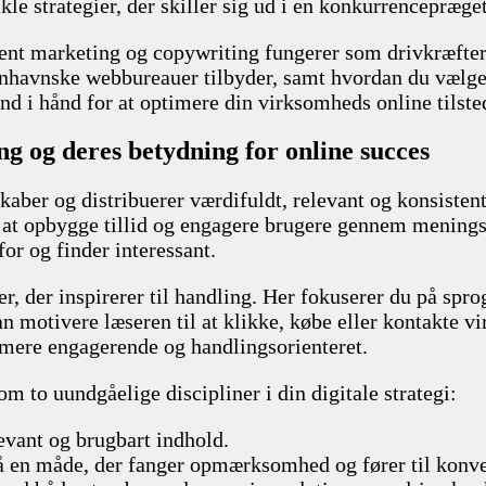
le strategier, der skiller sig ud i en konkurrencepræge
ntent marketing og copywriting fungerer som drivkræfte
benhavnske webbureauer tilbyder, samt hvordan du vælger
hånd i hånd for at optimere din virksomheds online tilst
ng og deres betydning for online succes
skaber og distribuerer værdifuldt, relevant og konsistent
n at opbygge tillid og engagere brugere gennem mening
or og finder interessant.
r, der inspirerer til handling. Her fokuserer du på spro
an motivere læseren til at klikke, købe eller kontakte
 mere engagerende og handlingsorienteret.
to uundgåelige discipliner i din digitale strategi:
vant og brugbart indhold.
på en måde, der fanger opmærksomhed og fører til konve