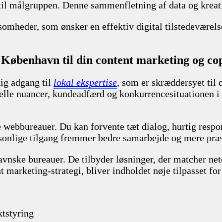
e til målgruppen. Denne sammenfletning af data og krea
mheder, som ønsker en effektiv digital tilstedeværelse –
i København til din content marketing og co
ig adgang til
lokal ekspertise
, som er skræddersyet til
relle nuancer, kundeadfærd og konkurrencesituationen i 
e webbureauer. Du kan forvente tæt dialog, hurtig respo
rsonlige tilgang fremmer bedre samarbejde og mere præc
vnske bureauer. De tilbyder løsninger, der matcher ne
t marketing-strategi, bliver indholdet nøje tilpasset 
ktstyring