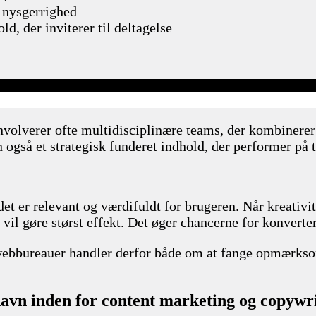
 nysgerrighed
d, der inviterer til deltagelse
lverer ofte multidisciplinære teams, der kombinerer gr
en også et strategisk funderet indhold, der performer på 
 det er relevant og værdifuldt for brugeren. Når kreati
vil gøre størst effekt. Det øger chancerne for konverter
webbureauer handler derfor både om at fange opmærkso
avn inden for content marketing og copywr