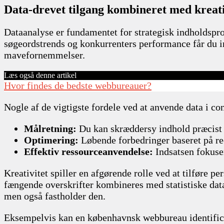
Data-drevet tilgang kombineret med kreativi
Dataanalyse er fundamentet for strategisk indholdspr
søgeordstrends og konkurrenters performance får du ind
mavefornemmelser.
Læs også denne artikel
Hvor findes de bedste webbureauer?
Nogle af de vigtigste fordele ved at anvende data i co
Målretning:
Du kan skræddersy indhold præcist t
Optimering:
Løbende forbedringer baseret på re
Effektiv ressourceanvendelse:
Indsatsen fokuse
Kreativitet spiller en afgørende rolle ved at tilføre pe
fængende overskrifter kombineres med statistiske dat
men også fastholder den.
Eksempelvis kan en københavnsk webbureau identifice