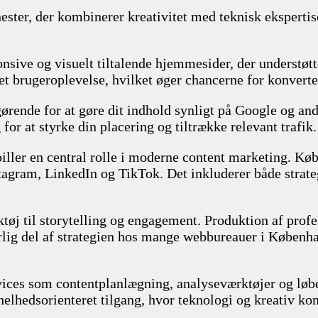
ester, der kombinerer kreativitet med teknisk ekspertis
nsive og visuelt tiltalende hjemmesider, der understøt
et brugeroplevelse, hvilket øger chancerne for konverte
rende for at gøre dit indhold synligt på Google og a
or at styrke din placering og tiltrække relevant trafik.
iller en central rolle i moderne content marketing. K
agram, LinkedIn og TikTok. Det inkluderer både strate
tøj til storytelling og engagement. Produktion af profe
lig del af strategien hos mange webbureauer i Københa
ervices som contentplanlægning, analyseværktøjer og l
helhedsorienteret tilgang, hvor teknologi og kreativ ko