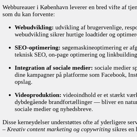
Webbureauer i København leverer en bred vifte af tjen
som du kan forvente:
Webudvikling:
udvikling af brugervenlige, respo
webudvikling sikrer hurtige loadtider og optimer
SEO-optimering:
søgemaskineoptimering er afgø
teknisk SEO, on-page optimering og linkbuilding f
Integration af sociale medier:
sociale medier sp
dine kampagner på platforme som Facebook, Inst
opslag.
Videoproduktion:
videoindhold er et stærkt værk
dybdegående brandfortællinger — bliver en natur
sociale medier og nyhedsbreve.
Disse kerneydelser understøttes ofte af yderligere s
– Kreativ content marketing og copywriting
sikres en 