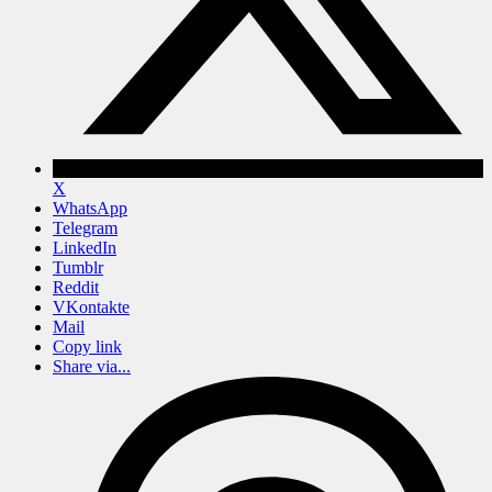
X
WhatsApp
Telegram
LinkedIn
Tumblr
Reddit
VKontakte
Mail
Copy link
Share via...