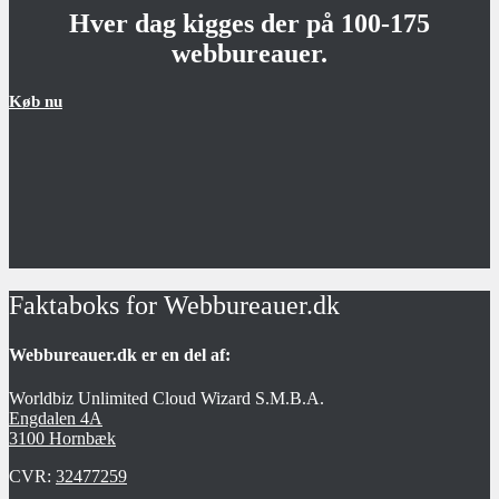
Hver dag kigges der på 100-175
webbureauer.
Køb nu
Faktaboks for Webbureauer.dk
Webbureauer.dk er en del af:
Worldbiz Unlimited Cloud Wizard S.M.B.A.
Engdalen 4A
3100 Hornbæk
CVR:
32477259