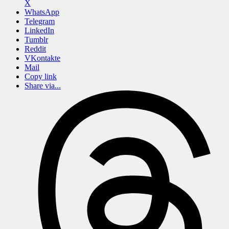
X
WhatsApp
Telegram
LinkedIn
Tumblr
Reddit
VKontakte
Mail
Copy link
Share via...