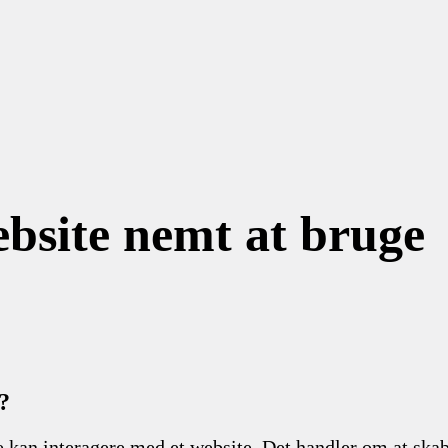
ebsite nemt at bruge
?
ne kan interagere med et website. Det handler om at ska