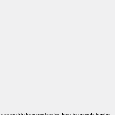
be en positiv brugeroplevelse, hvor besøgende hurtigt