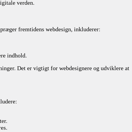
igitale verden.
r præger fremtidens webdesign, inkluderer:
ere indhold.
inger. Det er vigtigt for webdesignere og udviklere at
kludere:
ter.
res.