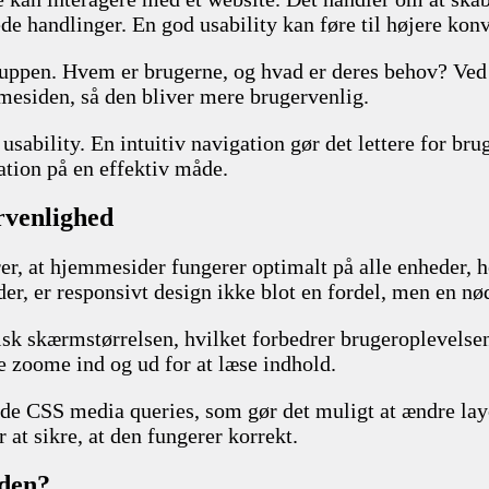
de handlinger. En god usability kan føre til højere kon
lgruppen. Hvem er brugerne, og hvad er deres behov? V
mesiden, så den bliver mere brugervenlig.
usability. En intuitiv navigation gør det lettere for bru
ation på en effektiv måde.
rvenlighed
rer, at hjemmesider fungerer optimalt på alle enheder, h
der, er responsivt design ikke blot en fordel, men en n
tisk skærmstørrelsen, hvilket forbedrer brugeroplevelsen
le zoome ind og ud for at læse indhold.
e CSS media queries, som gør det muligt at ændre layo
 at sikre, at den fungerer korrekt.
 den?