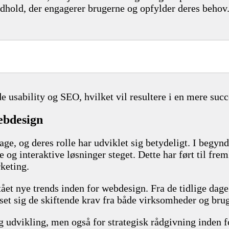
ndhold, der engagerer brugerne og opfylder deres behov
e usability og SEO, hvilket vil resultere i en mere su
ebdesign
age, og deres rolle har udviklet sig betydeligt. I begyn
g interaktive løsninger steget. Dette har ført til fre
keting.
stået nye trends inden for webdesign. Fra de tidlige d
set sig de skiftende krav fra både virksomheder og bru
g udvikling, men også for strategisk rådgivning inden f