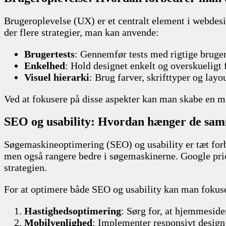
Brugeroplevelse (UX) er et centralt element i webdes
der flere strategier, man kan anvende:
Brugertests
: Gennemfør tests med rigtige bruger
Enkelhed
: Hold designet enkelt og overskueligt 
Visuel hierarki
: Brug farver, skrifttyper og layou
Ved at fokusere på disse aspekter kan man skabe en me
SEO og usability: Hvordan hænger de sa
Søgemaskineoptimering (SEO) og usability er tæt forb
men også rangere bedre i søgemaskinerne. Google prior
strategien.
For at optimere både SEO og usability kan man fokus
Hastighedsoptimering
: Sørg for, at hjemmeside
Mobilvenlighed
: Implementer responsivt design 