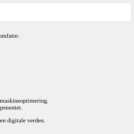
omfatte:
emaskineoptimering.
agementet.
den digitale verden.