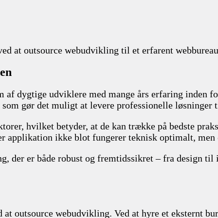
 ved at outsource webudvikling til et erfarent webbureau
den
m af dygtige udviklere med mange års erfaring inden for
, som gør det muligt at levere professionelle løsninger 
ktorer, hvilket betyder, at de kan trække på bedste pra
ler applikation ikke blot fungerer teknisk optimalt, men
g, der er både robust og fremtidssikret – fra design ti
ed at outsource webudvikling. Ved at hyre et eksternt b