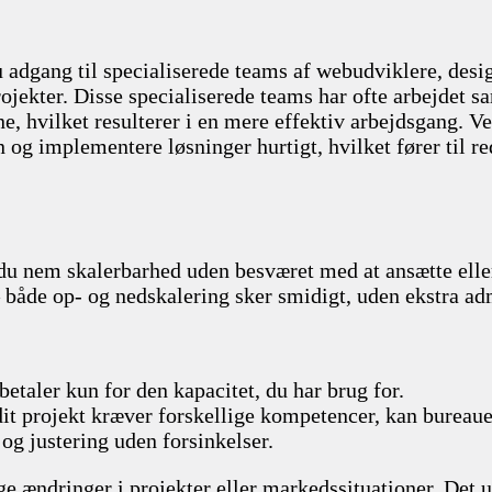
adgang til specialiserede teams af webudviklere, desi
rojekter. Disse specialiserede teams har ofte arbejdet 
, hvilket resulterer i en mere effektiv arbejdsgang. Ve
en og implementere løsninger hurtigt, hvilket fører til 
 du nem skalerbarhed uden besværet med at ansætte elle
– både op- og nedskalering sker smidigt, uden ekstra adm
betaler kun for den kapacitet, du har brug for.
dit projekt kræver forskellige kompetencer, kan bureaue
 og justering uden forsinkelser.
ge ændringer i projekter eller markedssituationer. Det un