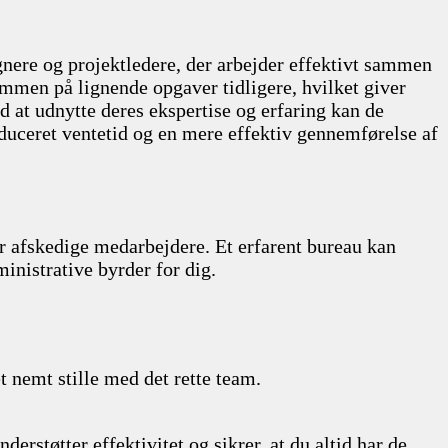
gnere og projektledere, der arbejder effektivt sammen
sammen på lignende opgaver tidligere, hvilket giver
d at udnytte deres ekspertise og erfaring kan de
reduceret ventetid og en mere effektiv gennemførelse af
r afskedige medarbejdere. Et erfarent bureau kan
inistrative byrder for dig.
t nemt stille med det rette team.
derstøtter effektivitet og sikrer, at du altid har de