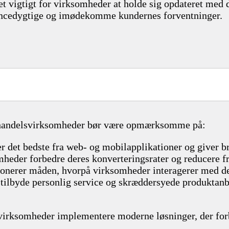
det vigtigt for virksomheder at holde sig opdateret med 
rencedygtige og imødekomme kundernes forventninger.
 e-handelsvirksomheder bør være opmærksomme på:
 det bedste fra web- og mobilapplikationer og giver b
der forbedre deres konverteringsrater og reducere fra
tionerer måden, hvorpå virksomheder interagerer med d
lbyde personlig service og skræddersyede produktanbefa
svirksomheder implementere moderne løsninger, der for