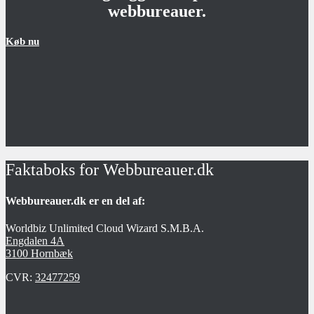
webbureauer.
Køb nu
Faktaboks for Webbureauer.dk
Webbureauer.dk er en del af:
Worldbiz Unlimited Cloud Wizard S.M.B.A.
Engdalen 4A
3100 Hornbæk
CVR:
32477259