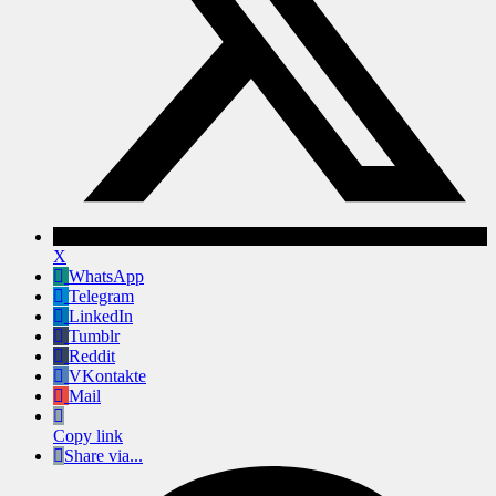
X
WhatsApp
Telegram
LinkedIn
Tumblr
Reddit
VKontakte
Mail
Copy link
Share via...