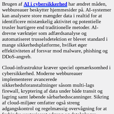
Brugen af
AI i cybersikkerhed
har ændret måden,
webbureauer beskytter hjemmesider på. AI-systemer
kan analysere store mængder data i realtid for at
identificere mistænkelig aktivitet og potentielle
trusler hurtigere end traditionelle metoder. AI-
drevne værktøjer som adfærdsanalyse og
automatiseret trusselsdetektion er blevet standard i
mange sikkerhedsplatforme, hvilket øger
effektiviteten af forsvar mod malware, phishing og
DDoS-angreb.
Cloud-infrastruktur kræver speciel opmærksomhed i
cybersikkerhed. Moderne webbureauer
implementerer avancerede
sikkerhedsforanstaltninger såsom multi-lags
firewall, kryptering af data under både transit og
lagring samt løbende sårbarhedsscanninger. Sikring
af cloud-miljøer omfatter også streng
adgangskontrol og regelmæssig overvågning for at