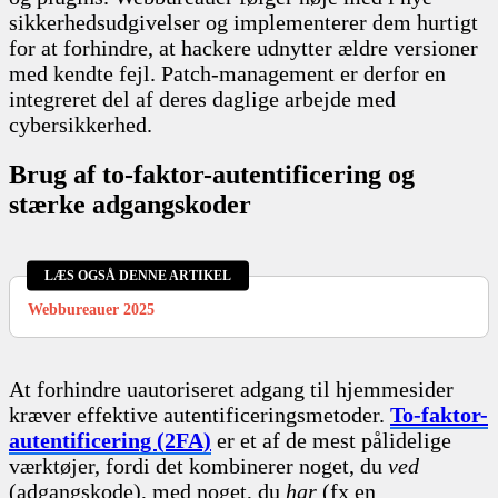
sikkerhedsudgivelser og implementerer dem hurtigt
for at forhindre, at hackere udnytter ældre versioner
med kendte fejl. Patch-management er derfor en
integreret del af deres daglige arbejde med
cybersikkerhed.
Brug af to-faktor-autentificering og
stærke adgangskoder
LÆS OGSÅ DENNE ARTIKEL
Webbureauer 2025
At forhindre uautoriseret adgang til hjemmesider
kræver effektive autentificeringsmetoder.
To-faktor-
autentificering (2FA)
er et af de mest pålidelige
værktøjer, fordi det kombinerer noget, du
ved
(adgangskode), med noget, du
har
(fx en