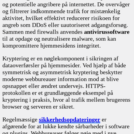
og potentielle angribere på internettet. De overvåger
og filtrerer indkommende trafik for mistænkelig
aktivitet, hvilket effektivt reducerer risikoen for
angreb som DDoS eller uautoriseret adgangsforsøg.
Sammen med firewalls anvendes
antivirussoftware
til at opdage og neutralisere malware, som kan
kompromittere hjemmesidens integritet.
Kryptering er en nøglekomponent i sikringen af
dataoverførsler på hjemmesider. Ved hjælp af både
symmetrisk og asymmetrisk kryptering beskytter
moderne webbureauer information mod at blive
opsnappet eller ændret undervejs. HTTPS-
protokollen er et grundlæggende eksempel på
kryptering i praksis, hvor al trafik mellem brugerens
browser og serveren er sikret.
Regelmæssige
sikkerhedsopdateringer
er
afgørende for at lukke kendte sårbarheder i software
og plugins. Webbureauer følger nøje med i nye