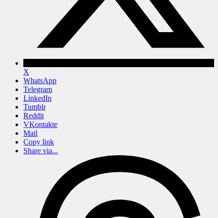
X
WhatsApp
Telegram
LinkedIn
Tumblr
Reddit
VKontakte
Mail
Copy link
Share via...