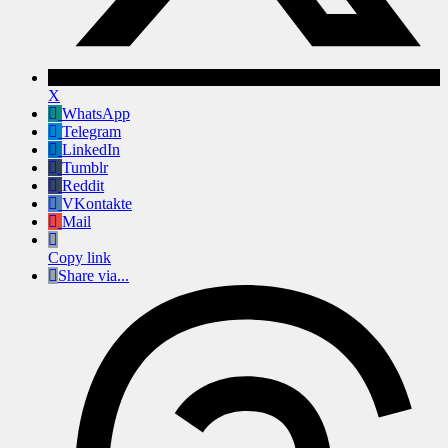
X
WhatsApp
Telegram
LinkedIn
Tumblr
Reddit
VKontakte
Mail
Copy link
Share via...