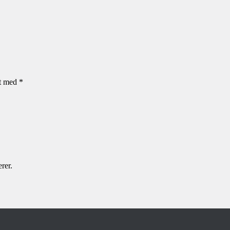
et med
*
rer.