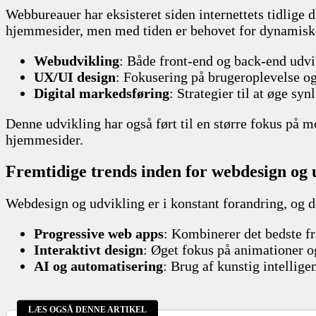
Webbureauer har eksisteret siden internettets tidlige d
hjemmesider, men med tiden er behovet for dynamiske o
Webudvikling
: Både front-end og back-end udvi
UX/UI design
: Fokusering på brugeroplevelse og
Digital markedsføring
: Strategier til at øge sy
Denne udvikling har også ført til en større fokus på 
hjemmesider.
Fremtidige trends inden for webdesign og 
Webdesign og udvikling er i konstant forandring, og d
Progressive web apps
: Kombinerer det bedste f
Interaktivt design
: Øget fokus på animationer o
AI og automatisering
: Brug af kunstig intellige
LÆS OGSÅ DENNE ARTIKEL