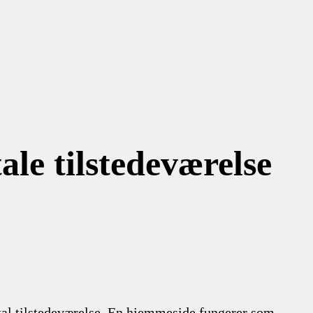
ale tilstedeværelse
ital tilstedeværelse. En hjemmeside fungerer som