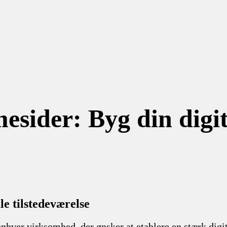
esider: Byg din digit
le tilstedeværelse
enhver virksomhed, der ønsker at etablere en stærk dig