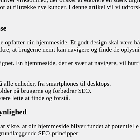
r at tiltrække nye kunder. I denne artikel vil vi udfo
se
e opfatter din hjemmeside. Et godt design skal være båd
re, at brugerne nemt kan navigere og finde de oplysnin
gnet. En hjemmeside, der er svær at navigere, vil hurtig
 alle enheder, fra smartphones til desktops.
older på brugerne og forbedrer SEO.
ære lette at finde og forstå.
synlighed
t sikre, at din hjemmeside bliver fundet af potentiell
 grundlæggende SEO-principper: