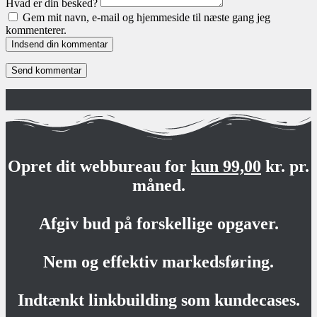
Hvad er din besked?
Gem mit navn, e-mail og hjemmeside til næste gang jeg
kommenterer.
Indsend din kommentar
Opret dit webbureau for
kun 99,00
kr. pr.
måned.
Afgiv bud på forskellige opgaver.
Nem og effektiv markedsføring.
Indtænkt linkbuilding som kundecases.