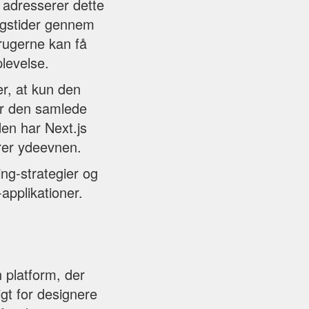
 adresserer dette
ngstider gennem
brugerne kan få
plevelse.
er, at kun den
er den samlede
en har Next.js
drer ydeevnen.
ng-strategier og
applikationer.
n platform, der
gt for designere