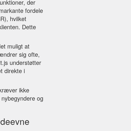
unktioner, der
markante fordele
R), hvilket
klienten. Dette
et muligt at
ændrer sig ofte,
.js understøtter
 direkte i
 kræver ikke
de nybegyndere og
 ydeevne