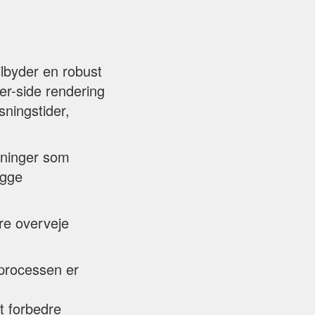
ilbyder en robust
er-side rendering
sningstider,
sninger som
ygge
re overveje
sprocessen er
at forbedre