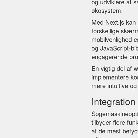
og udviklere at 
økosystem.
Med Next.js kan 
forskellige skærm
mobilvenlighed e
og JavaScript-bib
engagerende bru
En vigtig del af 
implementere kom
mere intuitive og
Integration
Søgemaskineoptim
tilbyder flere fu
af de mest betyd