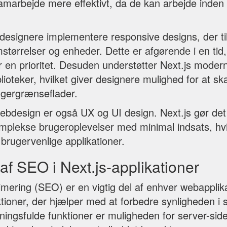
samarbejde mere effektivt, da de kan arbejde inde
designere implementere responsive designs, der ti
størrelser og enheder. Dette er afgørende i en tid,
r en prioritet. Desuden understøtter Next.js mode
lioteker, hvilket giver designere mulighed for at sk
gergrænseflader.
webdesign er også UX og UI design. Next.js gør det
plekse brugeroplevelser med minimal indsats, hvilk
 brugervenlige applikationer.
 af SEO i Next.js-applikationer
ering (SEO) er en vigtig del af enhver webapplika
nktioner, der hjælper med at forbedre synligheden 
ningsfulde funktioner er muligheden for server-sid