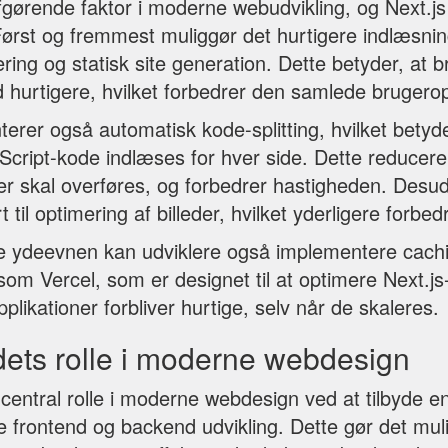
gørende faktor i moderne webudvikling, og Next.js
Først og fremmest muliggør det hurtigere indlæsni
ring og statisk site generation. Dette betyder, at 
d hurtigere, hvilket forbedrer den samlede brugero
erer også automatisk kode-splitting, hvilket betyd
cript-kode indlæses for hver side. Dette reducer
 skal overføres, og forbedrer hastigheden. Desud
 til optimering af billeder, hvilket yderligere forbe
 ydeevnen kan udviklere også implementere cachi
om Vercel, som er designet til at optimere Next.js-
pplikationer forbliver hurtige, selv når de skaleres.
dets rolle i moderne webdesign
n central rolle i moderne webdesign ved at tilbyde e
e frontend og backend udvikling. Dette gør det muli