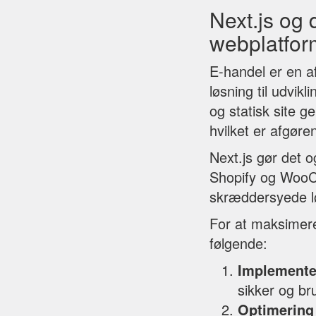
Next.js og 
webplatfo
E-handel er en af
løsning til udvik
og statisk site g
hvilket er afgøre
Next.js gør det 
Shopify og WooCo
skræddersyede lø
For at maksimere
følgende:
Implemente
sikker og br
Optimering 