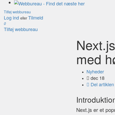
Tilføj webbureau
Log ind
Tilmeld
eller
0
Tilføj webbureau
Next.j
med h
Nyheder
dec 18
Del artiklen
Introduktion
Next.js er et pop