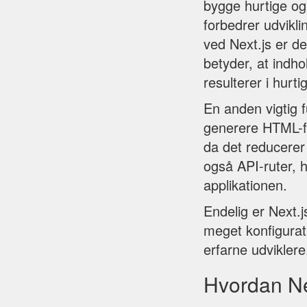
bygge hurtige og 
forbedrer udvikl
ved Next.js er de
betyder, at indho
resulterer i hurt
En anden vigtig f
generere HTML-fil
da det reducerer
også API-ruter, h
applikationen.
Endelig er Next.j
meget konfigurat
erfarne udviklere
Hvordan Ne