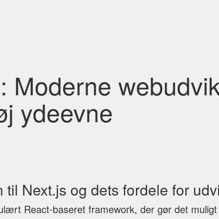
s: Moderne webudvik
øj ydeevne
 til Next.js og dets fordele for udv
ulært React-baseret framework, der gør det muligt 