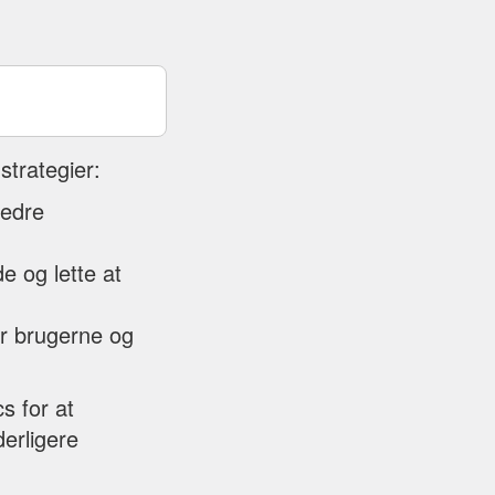
strategier:
bedre
e og lette at
er brugerne og
s for at
derligere