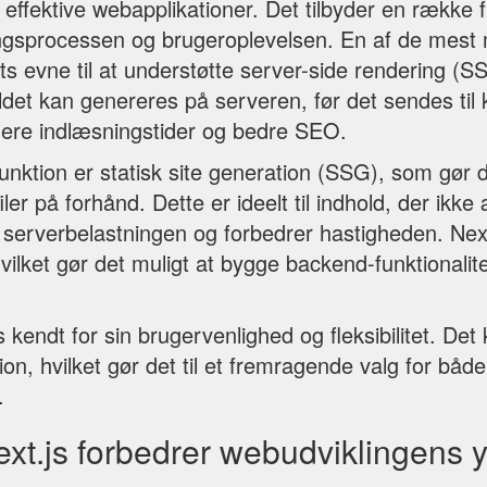
effektive webapplikationer. Det tilbyder en række f
ingsprocessen og brugeroplevelsen. En af de mest 
ts evne til at understøtte server-side rendering (SS
ldet kan genereres på serveren, før det sendes til 
igere indlæsningstider og bedre SEO.
unktion er statisk site generation (SSG), som gør d
er på forhånd. Dette er ideelt til indhold, der ikke 
 serverbelastningen og forbedrer hastigheden. Next
vilket gør det muligt at bygge backend-funktionalitet
s kendt for sin brugervenlighed og fleksibilitet. Det
ion, hvilket gør det til et fremragende valg for bå
.
xt.js forbedrer webudviklingens