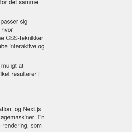
n for det samme
lpasser sig
 hvor
rne CSS-teknikker
abe interaktive og
 muligt at
et resulterer i
tion, og Next.js
i søgemaskiner. En
e rendering, som