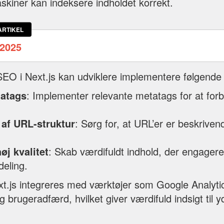
skiner kan indeksere indholdet korrekt.
ARTIKEL
2025
SEO i Next.js kan udviklere implementere følgende 
tatags
: Implementer relevante metatags for at for
af URL-struktur
: Sørg for, at URL’er er beskrivend
øj kvalitet
: Skab værdifuldt indhold, der engager
deling.
.js integreres med værktøjer som Google Analytic
g brugeradfærd, hvilket giver værdifuld indsigt til y