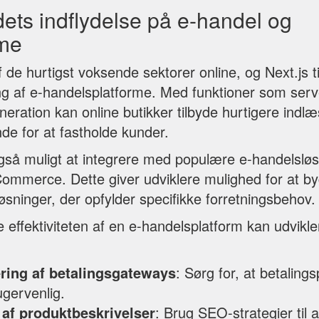
dets indflydelse på e-handel og
rme
 de hurtigst voksende sektorer online, og Next.js t
ling af e-handelsplatforme. Med funktioner som serv
eneration kan online butikker tilbyde hurtigere indlæ
nde for at fastholde kunder.
også muligt at integrere med populære e-handelslø
mmerce. Dette giver udviklere mulighed for at b
sninger, der opfylder specifikke forretningsbehov.
 effektiviteten af en e-handelsplatform kan udvikle
ring af betalingsgateways
: Sørg for, at betaling
ugervenlig.
af produktbeskrivelser
: Brug SEO-strategier til 