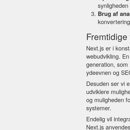
synligheden 
Brug af an
konvertering
Fremtidige 
Next.js er i kons
webudvikling. En
generation, som 
ydeevnen og SE
Desuden ser vi e
udviklere mulighe
og muligheden for
systemer.
Endelig vil integ
Next.js anvendes