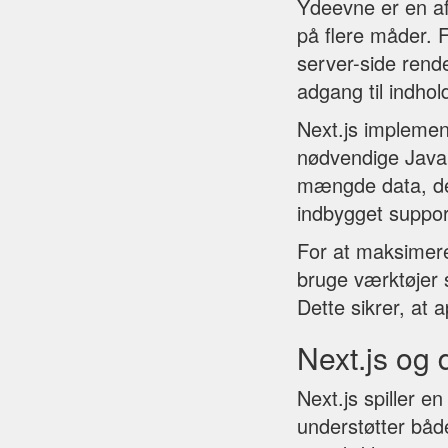
Ydeevne er en af
på flere måder. 
server-side rende
adgang til indhol
Next.js implement
nødvendige JavaS
mængde data, der
indbygget support
For at maksimere
bruge værktøjer s
Dette sikrer, at a
Next.js og 
Next.js spiller e
understøtter båd