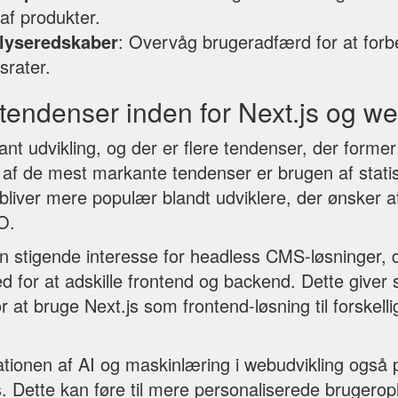
af produkter.
alyseredskaber
: Overvåg brugeradfærd for at forb
srater.
tendenser inden for Next.js og we
tant udvikling, og der er flere tendenser, der former
 af de mest markante tendenser er brugen af statis
bliver mere populær blandt udviklere, der ønsker a
O.
n stigende interesse for headless CMS-løsninger, d
d for at adskille frontend og backend. Dette giver stø
 at bruge Next.js som frontend-løsning til forskell
rationen af AI og maskinlæring i webudvikling også
. Dette kan føre til mere personaliserede brugerop