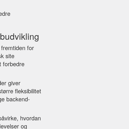
edre
budvikling
 fremtiden for
k site
t forbedre
er giver
rre fleksibilitet
ige backend-
 påvirke, hvordan
levelser og