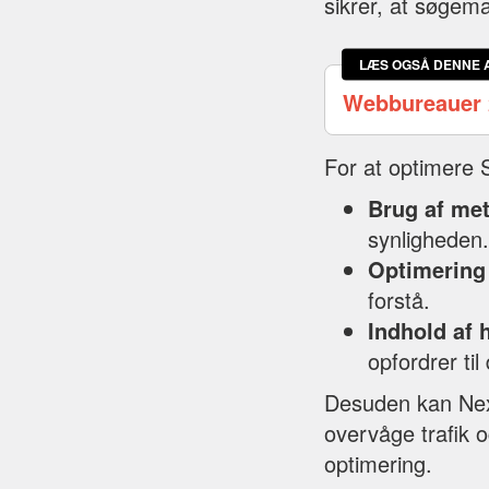
sikrer, at søgema
LÆS OGSÅ DENNE 
Webbureauer 
For at optimere 
Brug af me
synligheden.
Optimering 
forstå.
Indhold af h
opfordrer til 
Desuden kan Next
overvåge trafik o
optimering.