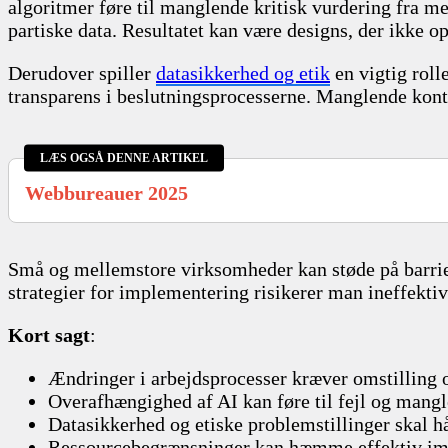
algoritmer føre til manglende kritisk vurdering fra me
partiske data. Resultatet kan være designs, der ikke 
Derudover spiller
datasikkerhed og etik
en vigtig roll
transparens i beslutningsprocesserne. Manglende kon
LÆS OGSÅ DENNE ARTIKEL
Webbureauer 2025
Små og mellemstore virksomheder kan støde på barrie
strategier for implementering risikerer man ineffektiv
Kort sagt
:
Ændringer i arbejdsprocesser kræver omstilling 
Overafhængighed af AI kan føre til fejl og mangl
Datasikkerhed og etiske problemstillinger skal h
Ressourcebegrænsninger kan hæmme effektiv im