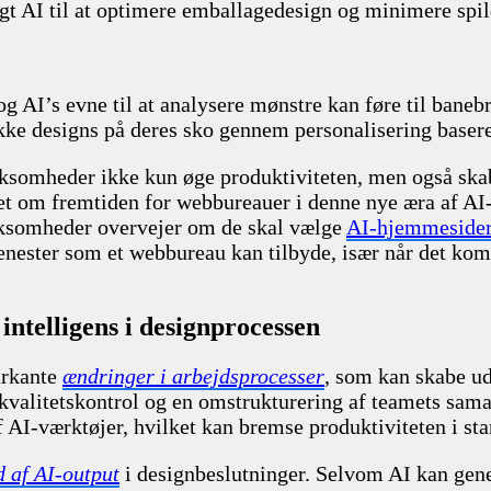
 AI til at optimere emballagedesign og minimere spil
g AI’s evne til at analysere mønstre kan føre til baneb
kke designs på deres sko gennem personalisering basere
 virksomheder ikke kun øge produktiviteten, men også s
let om fremtiden for webbureauer i denne nye æra af AI
rksomheder overvejer om de skal vælge
AI-hjemmesider
tjenester som et webbureau kan tilbyde, især når det k
ntelligens i designprocessen
arkante
ændringer i arbejdsprocesser
, som kan skabe ud
 kvalitetskontrol og en omstrukturering af teamets sama
f AI-værktøjer, hvilket kan bremse produktiviteten i sta
 af AI-output
i designbeslutninger. Selvom AI kan genere