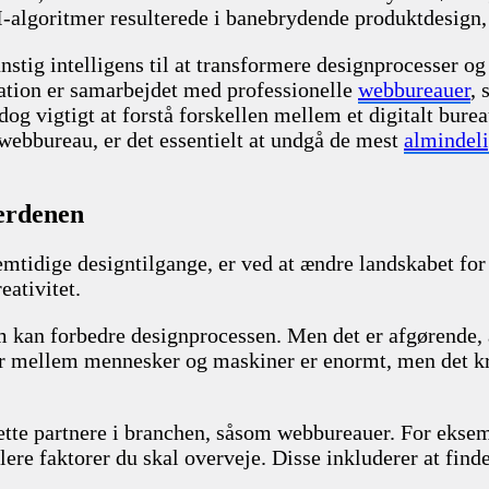
I-algoritmer resulterede i banebrydende produktdesign
kunstig intelligens til at transformere designprocesser
mation er samarbejdet med professionelle
webbureauer
, 
dog vigtigt at forstå forskellen mellem et digitalt bure
 webbureau, er det essentielt at undgå de mest
almindeli
verdenen
emtidige designtilgange, er ved at ændre landskabet for
ativitet.
 kan forbedre designprocessen. Men det er afgørende, a
er mellem mennesker og maskiner er enormt, men det kr
rette partnere i branchen, såsom webbureauer. For ekse
lere faktorer du skal overveje. Disse inkluderer at find