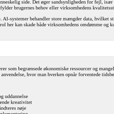
nneskelig side. Det øger sandsynligheden for fejl, især
opfylder brugernes behov eller virksomhedens kvalitetss
e. AI-systemer behandler store mængder data, hvilket st
trol her kan skade både virksomhedens omdømme og kun
rer som begrænsede økonomiske ressourcer og mangel p
 anvendelse, hvor man hverken opnår forventede tidsbesp
og uddannelse
ende kreativitet
åndteres nøje
plementering