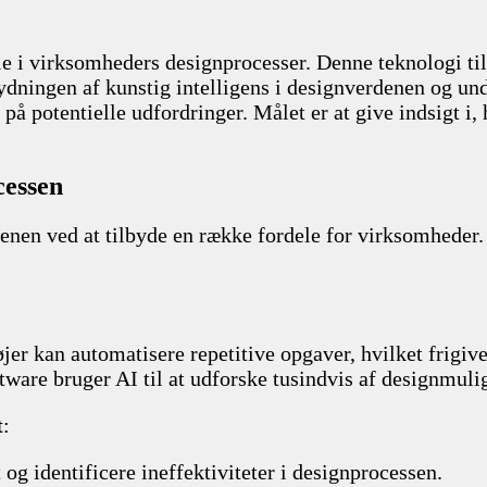
olle i virksomheders designprocesser. Denne teknologi t
etydningen af kunstig intelligens i designverdenen og u
potentielle udfordringer. Målet er at give indsigt i,
cessen
denen ved at tilbyde en række fordele for virksomheder.
er kan automatisere repetitive opgaver, hvilket frigive
ware bruger AI til at udforske tusindvis af designmuli
t
:
og identificere ineffektiviteter i designprocessen.