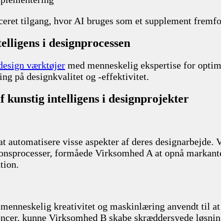
ceret tilgang, hvor AI bruges som et supplement fremfo
telligens i designprocessen
design værktøjer
med menneskelig ekspertise for optima
ng på designkvalitet og -effektivitet.
kunstig intelligens i designprojekter
t automatisere visse aspekter af deres designarbejde. V
nsprocesser, formåede Virksomhed A at opnå markante t
tion.
enneskelig kreativitet og maskinlæring anvendt til at 
rencer, kunne Virksomhed B skabe skræddersyede løsni