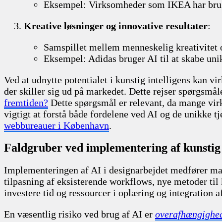
Eksempel: Virksomheder som IKEA har brugt
Kreative løsninger og innovative resultater
:
Samspillet mellem menneskelig kreativitet o
Eksempel: Adidas bruger AI til at skabe uni
Ved at udnytte potentialet i kunstig intelligens kan
der skiller sig ud på markedet. Dette rejser spørgsmå
fremtiden?
Dette spørgsmål er relevant, da mange vi
vigtigt at forstå både fordelene ved AI og de unikke 
webbureauer i København
.
Faldgruber ved implementering af kunstig i
Implementeringen af AI i designarbejdet medfører m
tilpasning af eksisterende workflows, nye metoder til
investere tid og ressourcer i oplæring og integration a
En væsentlig risiko ved brug af AI er
overafhængighed