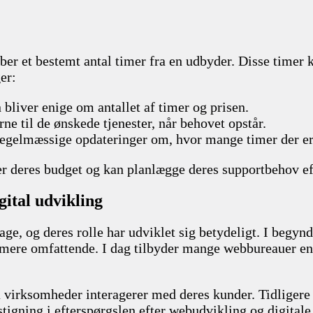
er et bestemt antal timer fra en udbyder. Disse timer ka
er:
liver enige om antallet af timer og prisen.
e til de ønskede tjenester, når behovet opstår.
egelmæssige opdateringer om, hvor mange timer der er br
er deres budget og kan planlægge deres supportbehov ef
gital udvikling
 dage, og deres rolle har udviklet sig betydeligt. I be
 mere omfattende. I dag tilbyder mange webbureauer en b
 virksomheder interagerer med deres kunder. Tidligere
n stigning i efterspørgslen efter webudvikling og digita