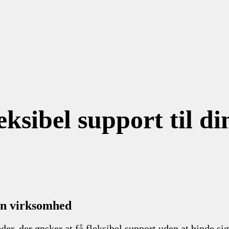
eksibel support til d
din virksomhed
r, der ønsker at få fleksibel support uden at binde sig 