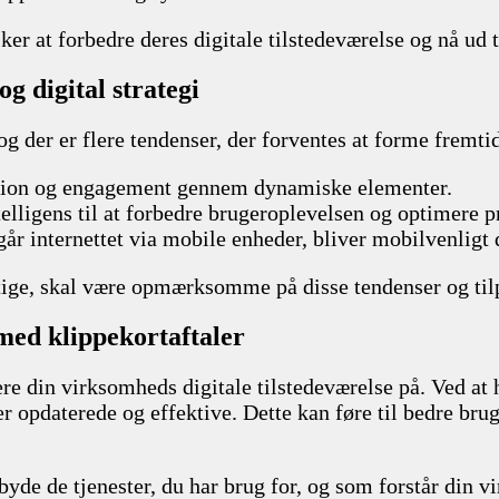
er at forbedre deres digitale tilstedeværelse og nå ud t
g digital strategi
 og der er flere tendenser, der forventes at forme frem
ktion og engagement gennem dynamiske elementer.
telligens til at forbedre brugeroplevelsen og optimere p
lgår internettet via mobile enheder, bliver mobilvenligt 
tige, skal være opmærksomme på disse tendenser og til
 med klippekortaftaler
e din virksomheds digitale tilstedeværelse på. Ved at h
er opdaterede og effektive. Dette kan føre til bedre bru
ilbyde de tjenester, du har brug for, og som forstår din