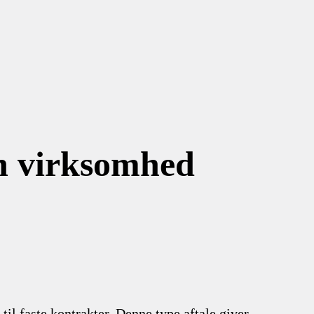
in virksomhed
til faste kontrakter. Denne type aftale giver