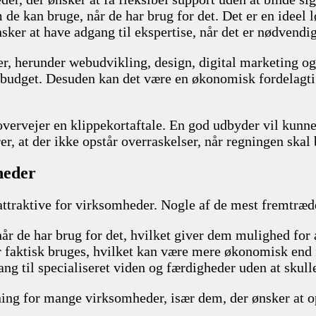
 de kan bruge, når de har brug for det. Det er en ideel
ker at have adgang til ekspertise, når det er nødvendig
ter, herunder webudvikling, design, digital marketing 
og budget. Desuden kan det være en økonomisk fordelagti
vervejer en klippekortaftale. En god udbyder vil kunne t
er, at der ikke opstår overraskelser, når regningen skal 
heder
 attraktive for virksomheder. Nogle af de mest fremtræd
r de har brug for det, hvilket giver dem mulighed for at
er faktisk bruges, hvilket kan være mere økonomisk end 
ng til specialiseret viden og færdigheder uden at skull
øsning for mange virksomheder, især dem, der ønsker at o