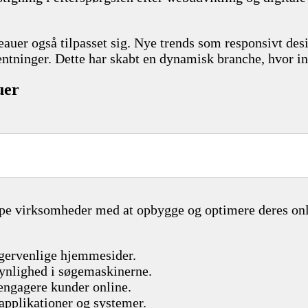
eauer også tilpasset sig. Nye trends som responsivt des
tninger. Dette har skabt en dynamisk branche, hvor inn
uer
lpe virksomheder med at opbygge og optimere deres onli
rugervenlige hjemmesider.
ynlighed i søgemaskinerne.
g engagere kunder online.
applikationer og systemer.