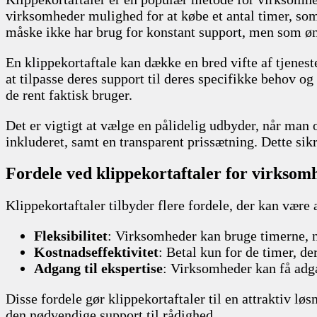
virksomheder mulighed for at købe et antal timer, som
måske ikke har brug for konstant support, men som øns
En klippekortaftale kan dække en bred vifte af tjenes
at tilpasse deres support til deres specifikke behov 
de rent faktisk bruger.
Det er vigtigt at vælge en pålidelig udbyder, når man o
inkluderet, samt en transparent prissætning. Dette sikr
Fordele ved klippekortaftaler for virksom
Klippekortaftaler tilbyder flere fordele, der kan være
Fleksibilitet
: Virksomheder kan bruge timerne, nå
Kostnadseffektivitet
: Betal kun for de timer, d
Adgang til ekspertise
: Virksomheder kan få adga
Disse fordele gør klippekortaftaler til en attraktiv l
den nødvendige support til rådighed.