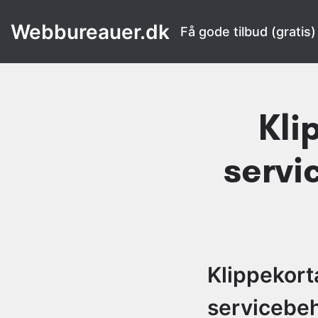
Webbureauer.dk
Få gode tilbud (gratis)
Kli
servi
Klippekorta
servicebe