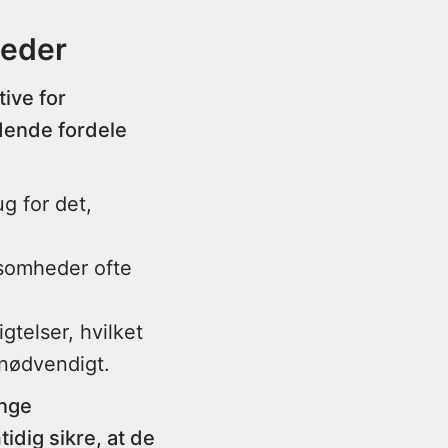
heder
tive for
dende fordele
g for det,
.
ksomheder ofte
gtelser, hvilket
r nødvendigt.
ange
dig sikre, at de