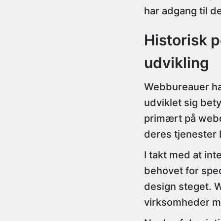
har adgang til 
Historisk 
udvikling
Webbureauer har 
udviklet sig be
primært på webd
deres tjenester
I takt med at int
behovet for spec
design steget. W
virksomheder me