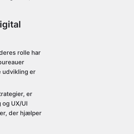
gital
deres rolle har
bbureauer
udvikling er
rategier, er
g og UX/UI
er, der hjælper