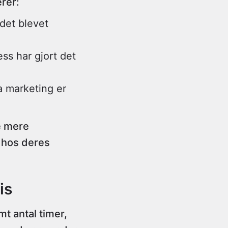
rer:
det blevet
s har gjort det
 marketing er
e mere
 hos deres
is
t antal timer,