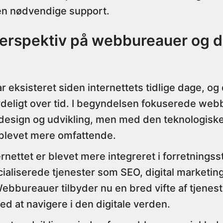
den nødvendige support.
perspektiv på webbureauer og di
eksisteret siden internettets tidlige dage, og 
tydeligt over tid. I begyndelsen fokuserede we
esign og udvikling, men med den teknologiske 
 blevet mere omfattende.
ernettet er blevet mere integreret i forretningsst
ialiserede tjenester som SEO, digital marketin
ebbureauer tilbyder nu en bred vifte af tjenest
d at navigere i den digitale verden.