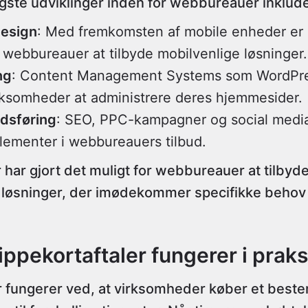
igste udviklinger inden for webbureauer inklude
design
: Med fremkomsten af mobile enheder er 
r webbureauer at tilbyde mobilvenlige løsninger.
ng
: Content Management Systems som WordPres
irksomheder at administrere deres hjemmesider.
edsføring
: SEO, PPC-kampagner og social media
lementer i webbureauers tilbud.
har gjort det muligt for webbureauer at tilbyd
løsninger, der imødekommer specifikke behov
ippekortaftaler fungerer i praks
r fungerer ved, at virksomheder køber et bestem