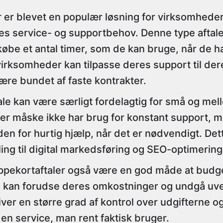
r er blevet en populær løsning for virksomhede
deres service- og supportbehov. Denne type afta
købe et antal timer, som de kan bruge, når de ha
virksomheder kan tilpasse deres support til der
ære bundet af faste kontrakter.
ale kan være særligt fordelagtig for små og me
er måske ikke har brug for konstant support, 
en for hurtig hjælp, når det er nødvendigt. Det
ling til digital markedsføring og SEO-optimering
ppekortaftaler også være en god måde at budge
 kan forudse deres omkostninger og undgå uv
iver en større grad af kontrol over udgifterne og
den service, man rent faktisk bruger.