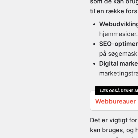
som de kan bruge
til en række for
Webudviklin
hjemmesider.
SEO-optimer
på søgemaski
Digital marke
marketingstra
LÆS OGSÅ DENNE A
Webbureauer
Det er vigtigt f
kan bruges, og hv