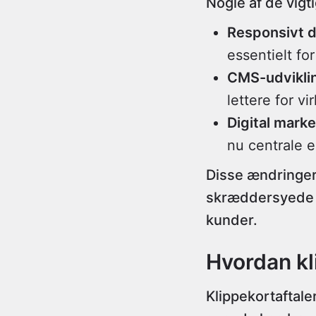
Nogle af de vigt
Responsivt 
essentielt fo
CMS-udvikli
lettere for v
Digital mark
nu centrale e
Disse ændringer 
skræddersyede 
kunder.
Hvordan kl
Klippekortaftale