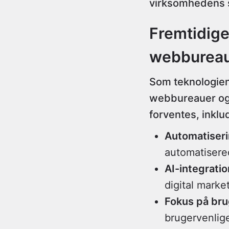
virksomhedens 
Fremtidige
webburea
Som teknologien 
webbureauer ogs
forventes, inklu
Automatiser
automatisered
AI-integratio
digital marke
Fokus på bru
brugervenlig