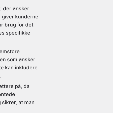
r, der ønsker
le giver kunderne
r brug for det.
es specifikke
llemstore
men som ønsker
te kan inkludere
.
ttere på, da
entede
 sikrer, at man