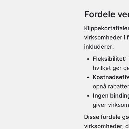
Fordele ve
Klippekortaftale
virksomheder i 
inkluderer:
Fleksibilitet
:
hvilket gør de
Kostnadseffe
opnå rabatter
Ingen bindin
giver virksom
Disse fordele gør
virksomheder, de