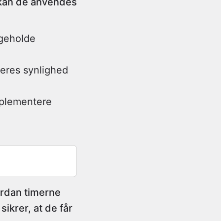
, kan de anvendes
igeholde
deres synlighed
mplementere
vordan timerne
sikrer, at de får