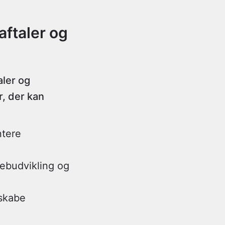
aftaler og
aler og
, der kan
ntere
 webudvikling og
 skabe