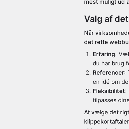
mest muligt ud a
Valg af det
Når virksomheder
det rette webbur
Erfaring
: Væ
du har brug f
Referencer
:
en idé om der
Fleksibilitet
:
tilpasses din
At vælge det rig
klippekortaftale