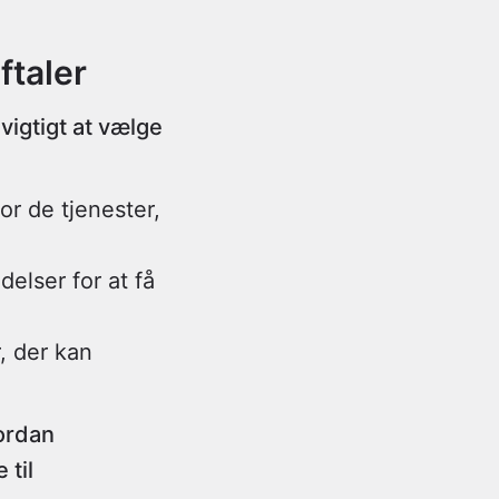
ftaler
vigtigt at vælge
r de tjenester,
elser for at få
r, der kan
vordan
 til