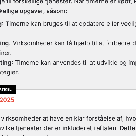
 til forskellige tjenester. Når timerne er købt
skellige opgaver, såsom:
g
: Timerne kan bruges til at opdatere eller vedl
ing
: Virksomheder kan få hjælp til at forbedre 
ner.
ting
: Timerne kan anvendes til at udvikle og i
tegier.
RTIKEL
 2025
or virksomheder at have en klar forståelse af, h
ilke tjenester der er inkluderet i aftalen. Dette 