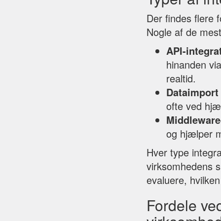
Der findes flere 
Nogle af de mest
API-integra
hinanden via
realtid.
Dataimport 
ofte ved hjæ
Middleware
og hjælper m
Hver type integr
virksomhedens spe
evaluere, hvilken
Fordele ved