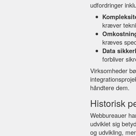
udfordringer inkl
Kompleksit
kræver tekn
Omkostnin
kræves speci
Data sikke
forbliver si
Virksomheder bør
integrationsproje
håndtere dem.
Historisk p
Webbureauer har e
udviklet sig bet
og udvikling, me