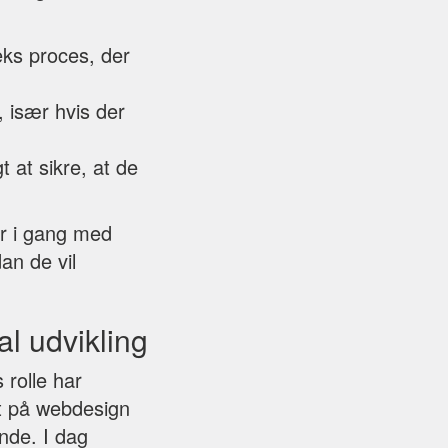
eks proces, der
, især hvis der
t at sikre, at de
år i gang med
dan de vil
al udvikling
 rolle har
rt på webdesign
nde. I dag