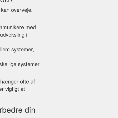
r kan overveje.
 kommunikere med
udveksling i
ellem systemer,
skellige systemer
fhænger ofte af
 vigtigt at
rbedre din