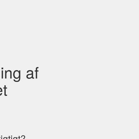
ing af
et
igtigt?