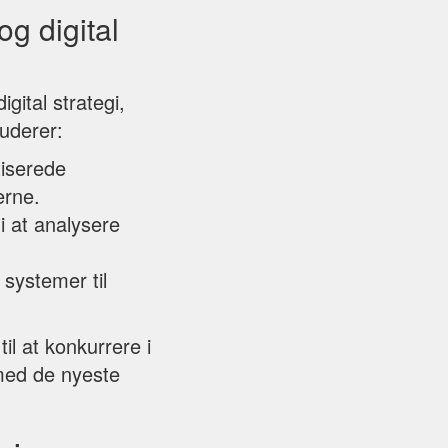
og digital
gital strategi,
uderer:
tiserede
erne.
 i at analysere
 systemer til
il at konkurrere i
 med de nyeste