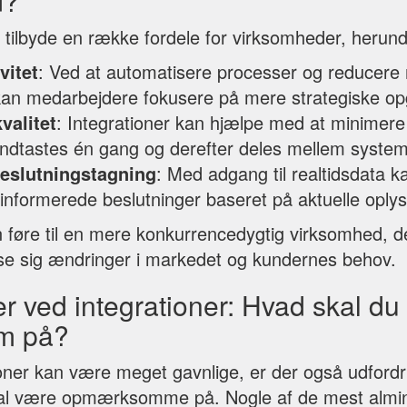
d?
n tilbyde en række fordele for virksomheder, herund
vitet
: Ved at automatisere processer og reducere
 kan medarbejdere fokusere på mere strategiske op
valitet
: Integrationer kan hjælpe med at minimere f
indtastes én gang og derefter deles mellem system
beslutningstagning
: Med adgang til realtidsdata k
informerede beslutninger baseret på aktuelle oplys
n føre til en mere konkurrencedygtig virksomhed, d
passe sig ændringer i markedet og kundernes behov.
r ved integrationer: Hvad skal d
m på?
oner kan være meget gavnlige, er der også udfordr
al være opmærksomme på. Nogle af de mest almin