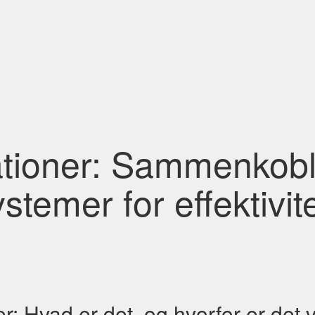
ationer: Sammenkobl
stemer for effektivit
er: Hvad er det, og hvorfor er det v