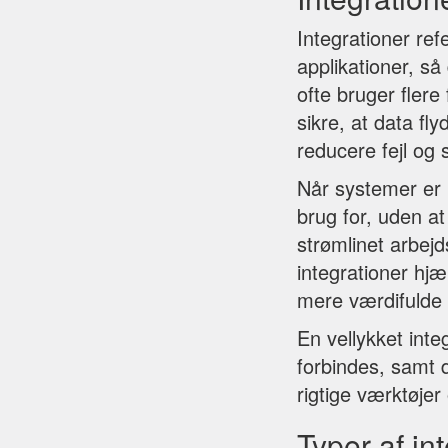
Integrationer ref
applikationer, s
ofte bruger flere 
sikre, at data fl
reducere fejl og 
Når systemer er 
brug for, uden at
strømlinet arbej
integrationer hjæ
mere værdifulde a
En vellykket inte
forbindes, samt 
rigtige værktøjer
Typer af in