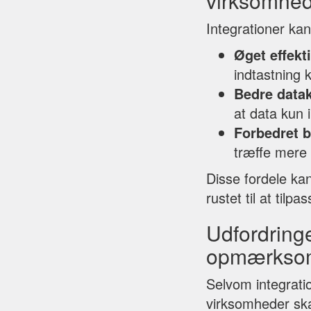
virksomhe
Integrationer ka
Øget effekti
indtastning
Bedre datak
at data kun 
Forbedret 
træffe mere 
Disse fordele ka
rustet til at til
Udfordringe
opmærkso
Selvom integrati
virksomheder sk