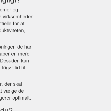
stemer og
or virksomheder
ielle for at
uktiviteten,
sninger, de har
skaber en mere
. Desuden kan
igør tid til
, der skal
at vælge de
gerer optimalt.
 du?