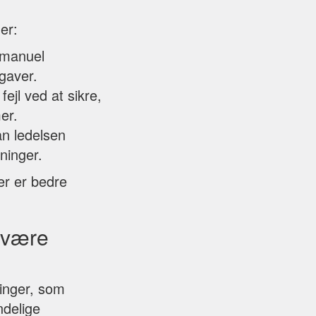
er:
 manuel
gaver.
ejl ved at sikre,
er.
an ledelsen
ninger.
er er bedre
u være
inger, som
delige