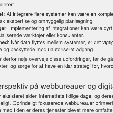
uderer:
et
: At integrere flere systemer kan være en kompl
isk ekspertise og omhyggelig planlægning.
ger
: Implementering af integrationer kan være dyrt
aliserede værktøjer eller konsulenter.
rhed
: Når data flyttes mellem systemer, er det vigtig
kre og beskyttede mod uautoriseret adgang.
 derfor nøje overveje disse udfordringer, før de g
kter, og sørge for at have en klar strategi for, hvor
erspektiv på webbureauer og digit
ksisteret siden internettets tidlige dage, og deres
ydeligt. Oprindeligt fokuserede webbureauer primæ
n med tiden er deres tjenester blevet mere omfatte