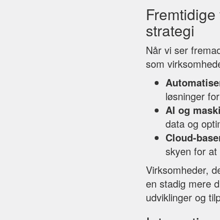
Fremtidige 
strategi
Når vi ser fremad
som virksomhede
Automatise
løsninger fo
AI og mask
data og opt
Cloud-base
skyen for at
Virksomheder, der
en stadig mere di
udviklinger og t