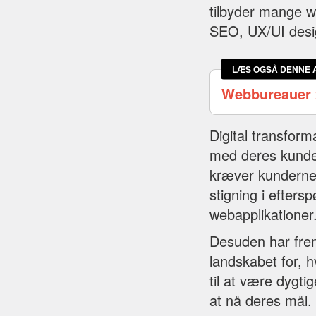
tilbyder mange we
SEO, UX/UI desig
LÆS OGSÅ DENNE 
Webbureauer 
Digital transfor
med deres kunder
kræver kunderne 
stigning i efter
webapplikationer
Desuden har fre
landskabet for, 
til at være dygti
at nå deres mål.