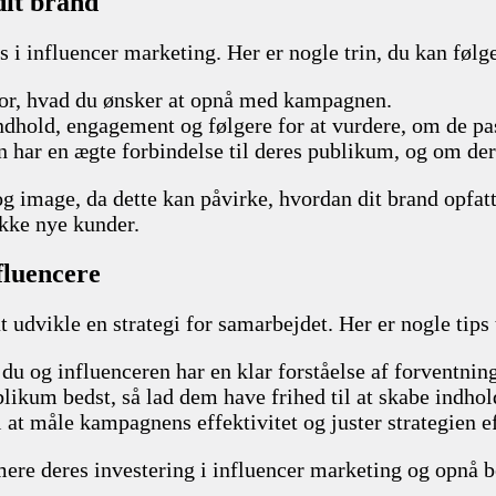
dit brand
s i influencer marketing. Her er nogle trin, du kan følg
 for, hvad du ønsker at opnå med kampagnen.
indhold, engagement og følgere for at vurdere, om de pass
n har en ægte forbindelse til deres publikum, og om der
g image, da dette kan påvirke, hvordan dit brand opfatte
kke nye kunder.
fluencere
at udvikle en strategi for samarbejdet. Her er nogle tips 
e du og influenceren har en klar forståelse af forventn
likum bedst, så lad dem have frihed til at skabe indhold
l at måle kampagnens effektivitet og juster strategien e
ere deres investering i influencer marketing og opnå be