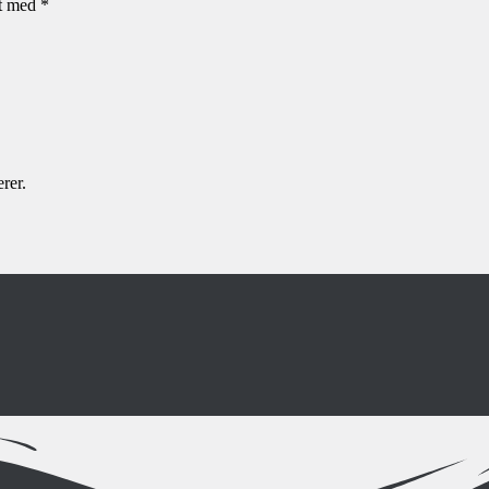
et med
*
rer.