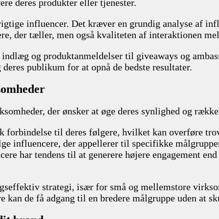
e deres produkter eller tjenester.
 rigtige influencer. Det kræver en grundig analyse af i
ere, der tæller, men også kvaliteten af interaktionen m
 indlæg og produktanmeldelser til giveaways og ambass
 deres publikum for at opnå de bedste resultater.
ksomheder
rksomheder, der ønsker at øge deres synlighed og række
rk forbindelse til deres følgere, hvilket kan overføre t
e influencere, der appellerer til specifikke målgrupper, 
ncere har tendens til at generere højere engagement end t
effektiv strategi, især for små og mellemstore virksom
kan de få adgang til en bredere målgruppe uden at sku