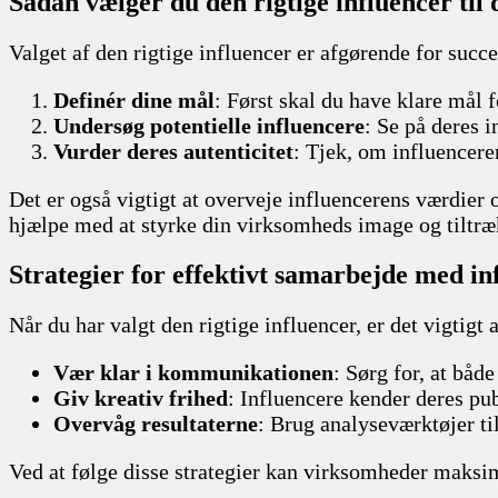
Sådan vælger du den rigtige influencer til 
Valget af den rigtige influencer er afgørende for succe
Definér dine mål
: Først skal du have klare mål
Undersøg potentielle influencere
: Se på deres 
Vurder deres autenticitet
: Tjek, om influencere
Det er også vigtigt at overveje influencerens værdier o
hjælpe med at styrke din virksomheds image og tiltræ
Strategier for effektivt samarbejde med in
Når du har valgt den rigtige influencer, er det vigtigt 
Vær klar i kommunikationen
: Sørg for, at båd
Giv kreativ frihed
: Influencere kender deres pub
Overvåg resultaterne
: Brug analyseværktøjer ti
Ved at følge disse strategier kan virksomheder maksim