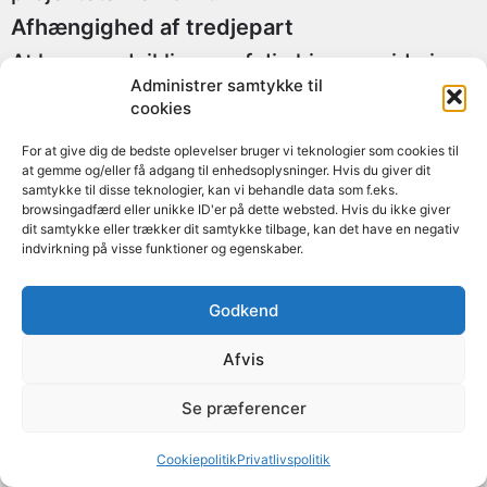
Afhængighed af tredjepart
At lægge udviklingen af din hjemmeside i
hænderne på et webbureau skaber en vis
Administrer samtykke til
grad af afhængighed. Hvis bureauet lukker,
cookies
eller hvis du beslutter at skifte til et andet
For at give dig de bedste oplevelser bruger vi teknologier som cookies til
bureau, kan overgangen være kompleks og
at gemme og/eller få adgang til enhedsoplysninger. Hvis du giver dit
tidskrævende. Derudover kan det være en
samtykke til disse teknologier, kan vi behandle data som f.eks.
udfordring at foretage hurtige ændringer
browsingadfærd eller unikke ID'er på dette websted. Hvis du ikke giver
eller opdateringer, da du skal koordinere
dit samtykke eller trækker dit samtykke tilbage, kan det have en negativ
disse gennem bureauet.
indvirkning på visse funktioner og egenskaber.
Potentiel mangel på personlig tilknytning
Godkend
Selvom et webbureau bringer
professionalisme og ekspertise til dit
Afvis
projekt, kan der være en mangel på
personlig tilknytning til hjemmesiden. Når du
Se præferencer
bygger din hjemmeside selv, er hver detalje
et produkt af din vision og indsats. Med et
Cookiepolitik
Privatlivspolitik
bureau kan processen føles mere