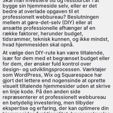
Skal man investere tid og ressourcer i at
bygge sin hjemmeside selv, eller er det
bedre at overlade opgaven til et
professionelt webbureau? Beslutningen
mellem at gøre-det-selv (DIY) eller at
ansætte professionelle afhænger af en
række faktorer, herunder budget,
tidsrammer, teknisk kunnen, og ikke mindst,
hvad hjemmesiden skal opnå.
At vælge den DIY-rute kan være tiltalende,
især for dem med et begrænset budget eller
for dem, der ønsker fuld kontrol over
design- og udviklingsprocessen. Værktøjer
som WordPress, Wix og Squarespace har
gjort det lettere end nogensinde at oprette
visuelt tiltalende hjemmesider uden at skrive
en linje kode. På den anden side
repræsenterer et professionelt webbureau
en betydelig investering, men tilbyder
ekspertise og erfaring, der kan optimere din