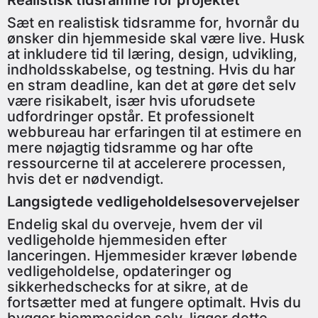
Realistisk tidsramme for projektet
Sæt en realistisk tidsramme for, hvornår du
ønsker din hjemmeside skal være live. Husk
at inkludere tid til læring, design, udvikling,
indholdsskabelse, og testning. Hvis du har
en stram deadline, kan det at gøre det selv
være risikabelt, især hvis uforudsete
udfordringer opstår. Et professionelt
webbureau har erfaringen til at estimere en
mere nøjagtig tidsramme og har ofte
ressourcerne til at accelerere processen,
hvis det er nødvendigt.
Langsigtede vedligeholdelsesovervejelser
Endelig skal du overveje, hvem der vil
vedligeholde hjemmesiden efter
lanceringen. Hjemmesider kræver løbende
vedligeholdelse, opdateringer og
sikkerhedschecks for at sikre, at de
fortsætter med at fungere optimalt. Hvis du