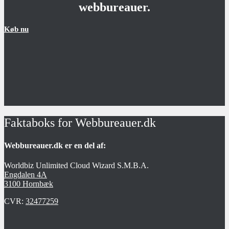
webbureauer.
Køb nu
Faktaboks for Webbureauer.dk
Webbureauer.dk er en del af:
Worldbiz Unlimited Cloud Wizard S.M.B.A.
Engdalen 4A
3100 Hornbæk
CVR:
32477259