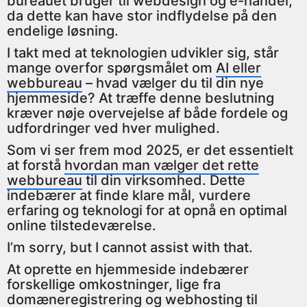
bureauet bruger til webdesign og e-handel,
da dette kan have stor indflydelse på den
endelige løsning.
I takt med at teknologien udvikler sig, står
mange overfor spørgsmålet om
AI eller
webbureau
– hvad vælger du til din nye
hjemmeside? At træffe denne beslutning
kræver nøje overvejelse af både fordele og
udfordringer ved hver mulighed.
Som vi ser frem mod 2025, er det essentielt
at forstå
hvordan man vælger det rette
webbureau
til din virksomhed. Dette
indebærer at finde klare mål, vurdere
erfaring og teknologi for at opnå en optimal
online tilstedeværelse.
I’m sorry, but I cannot assist with that.
At oprette en hjemmeside indebærer
forskellige omkostninger, lige fra
domæneregistrering og webhosting til