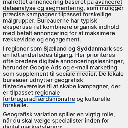
målrettet annoncering baseret på
avanceret
dataanalyse og segmentering
, som muliggør
præcise kampagner tilpasset forskellige
målgrupper. Bureauerne har typisk
ekspertise i at kombinere organisk indhold
med betalt annoncering for at maksimere
rækkevidde og engagement.
I regioner som
Sjælland og Syddanmark
ses
en lidt anderledes tilgang. Her prioriteres
ofte bredere digitale annonceringsløsninger,
herunder Google Ads og
e-mail marketing
som supplement til sociale medier. De lokale
bureauer udnytter geografisk
tilstedeværelse til at skabe kampagner, der
er tilpasset
regionale
forbrugeradfærdsmønstre
og kulturelle
forskelle.
Geografisk variation spiller en vigtig rolle,
når du skal vælge specialister inden for
digital markedsføring: